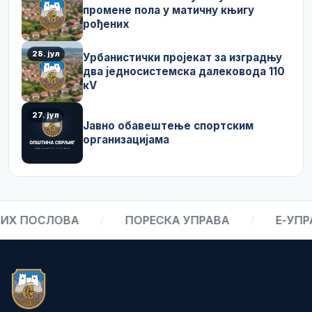
промене пола у матичну књигу
рођених
28. јул
Урбанистички пројекат за изградњу
два једносистемска далековода 110
кV
27. јул
Јавно обавештење спортским
организацијама
 ПОСЛОВА
/
ПОРЕСКА УПРАВА
/
Е-УПРАВ