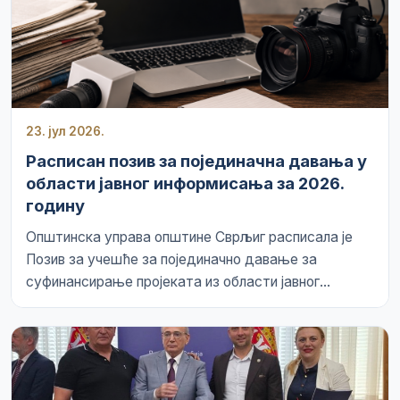
23. јул 2026.
Расписан позив за појединачна давања у
области јавног информисања за 2026.
годину
Општинска управа општине Сврљиг расписала је
Позив за учешће за појединачно давање за
суфинансирање пројеката из области јавног...