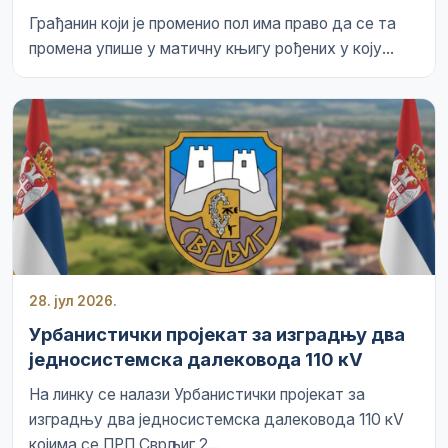
Грађанин који је променио пол има право да се та
промена упише у матичну књигу рођених у коју...
28. јул 2026.
Урбанистички пројекат за изградњу два
једносистемска далековода 110 кV
На линку се налази Урбанистички пројекат за
изградњу два једносистемска далековода 110 кV
којима се ПРП Сврљиг 2...