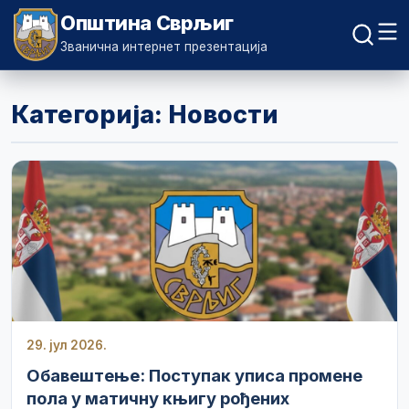
Општина Сврљиг
Званична интернет презентација
Категорија: Новости
29. јул 2026.
Обавештење: Поступак уписа промене
пола у матичну књигу рођених