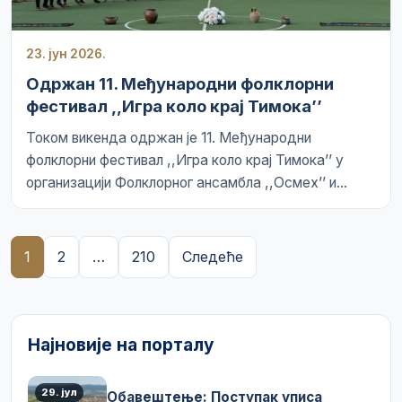
23. јун 2026.
Одржан 11. Међународни фолклорни
фестивал ,,Игра коло крај Тимока’’
Током викенда одржан је 11. Међународни
фолклорни фестивал ,,Игра коло крај Тимока’’ у
организацији Фолклорног ансамбла ,,Осмех’’ и...
Пагинација
1
2
…
210
Следеће
чланака
Најновије на порталу
29. јул
Обавештење: Поступак уписа