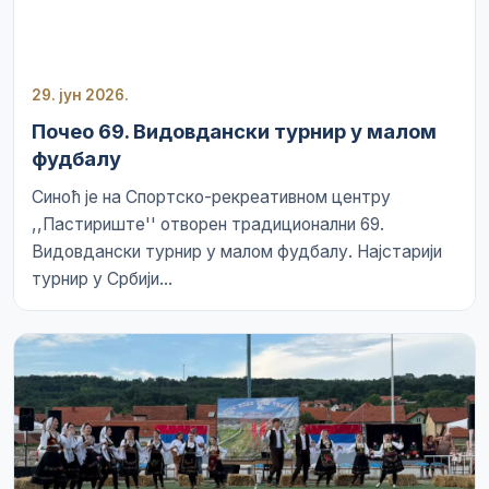
29. јун 2026.
Почео 69. Видовдански турнир у малом
фудбалу
Синоћ је на Спортско-рекреативном центру
,,Пастириште'' отворен традиционални 69.
Видовдански турнир у малом фудбалу. Најстарији
турнир у Србији...