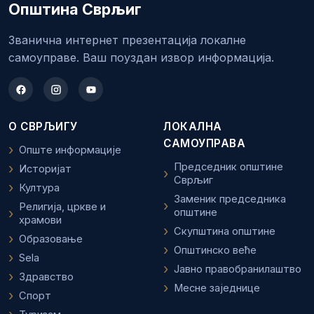
Општина Сврљиг
Званична интернет презентација локалне
самоуправе. Ваш поуздан извор информација.
О СВРЉИГУ
ЛОКАЛНА
САМОУПРАВА
Опште информације
Председник општине
Историјат
Сврљиг
Култура
Заменик председника
Религија, цркве и
општине
храмови
Скупштина општине
Образовање
Општинско веће
Sela
Јавно правобранилаштво
Здравство
Месне заједнице
Спорт