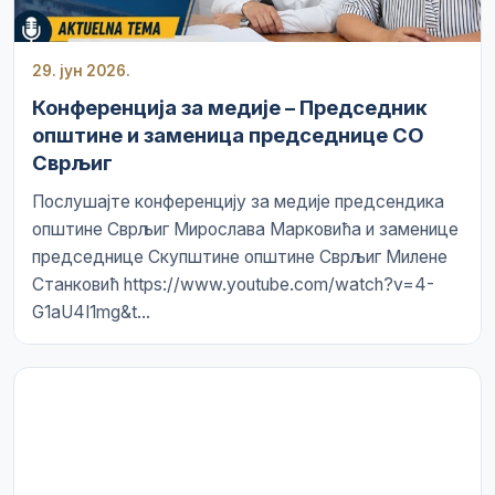
29. јун 2026.
Конференција за медије – Председник
општине и заменица председнице СО
Сврљиг
Послушајте конференцију за медије предсендика
општине Сврљиг Мирослава Марковића и заменице
председнице Скупштине општине Сврљиг Милене
Станковић https://www.youtube.com/watch?v=4-
G1aU4I1mg&t...