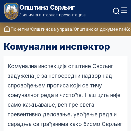
Општина Сврљиг
Званична интернет презентација
Почетна
Општинска управа
Општинска документа
Ко
Комунални инспектор
Комунална инспекција општине Сврљиг
задужена је за непосредни надзор над
спровођењем прописа који се тичу
комуналног реда и чистоће. Наш циљ није
само кажњавање, већ пре свега
превентивно деловање, увођење реда и
сарадња са грађанима како бисмо Сврљиг