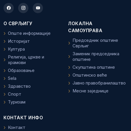
О СВРЉИГУ
ЛОКАЛНА
САМОУПРАВА
Опште информације
Председник општине
Историјат
Сврљиг
Култура
Заменик председника
Религија, цркве и
општине
храмови
Скупштина општине
Образовање
Општинско веће
Sela
Јавно правобранилаштво
Здравство
Месне заједнице
Спорт
Туризам
КОНТАКТ ИНФО
Контакт