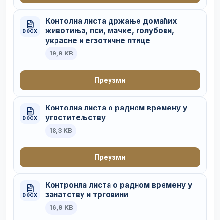
Контолна листа држање домаћих
животиња, пси, мачке, голубови,
DOCX
украсне и егзотичне птице
19,9 KB
Преузми
Контолна листа о радном времену у
угоститељству
DOCX
18,3 KB
Преузми
Контронла листа о радном времену у
занатству и трговини
DOCX
16,9 KB