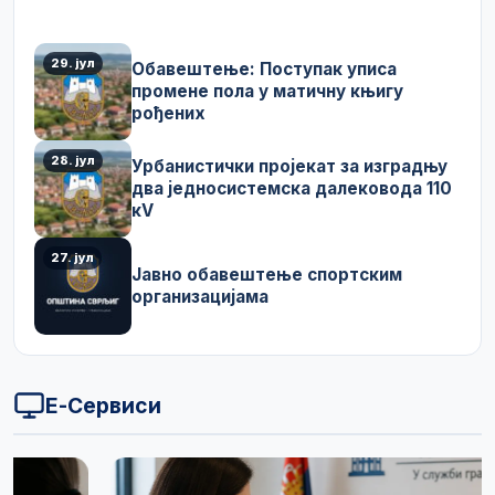
29. јул
Обавештење: Поступак уписа
промене пола у матичну књигу
рођених
28. јул
Урбанистички пројекат за изградњу
два једносистемска далековода 110
кV
27. јул
Јавно обавештење спортским
организацијама
Е-Сервиси