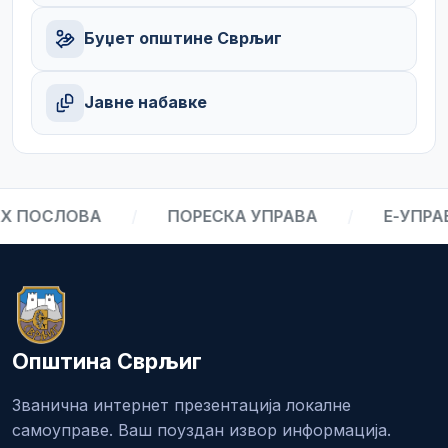
Буџет општине Сврљиг
Јавне набавке
ПОСЛОВА
/
ПОРЕСКА УПРАВА
/
Е-УПРАВА
Општина Сврљиг
Званична интернет презентација локалне
самоуправе. Ваш поуздан извор информација.