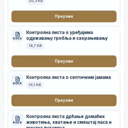
20,3 KB
Преузми
Контролна листа о уређајима
одржавању гробља и сахрањивању
DOCX
18,7 KB
Преузми
Контролна листа о септичким јамама
DOCX
15,1 KB
Преузми
Контролна листа дрћање домаћих
животиња, хватање и смештај паса и
DOCX
мачака луталица