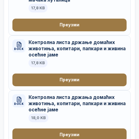
17,8 KB
Преузми
Контролна листа држање домаћих
животиња, копитари, папкари и живина
DOCX
осећне јаме
17,8 KB
Преузми
Контролна листа држања домаћих
животиња, копитари, папкари и живина
DOCX
осећне јаме
18,0 KB
Преузми