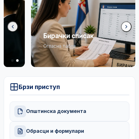
Бирачки списак
Огласна табла
Брзи приступ
Општинска документа
Обрасци и формулари