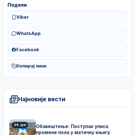
Подели
Viber
WhatsApp
Facebook
Копирај линк
Најновије вести
29. јул
Обавештење: Поступак уписа
промене пола у матичну књигу