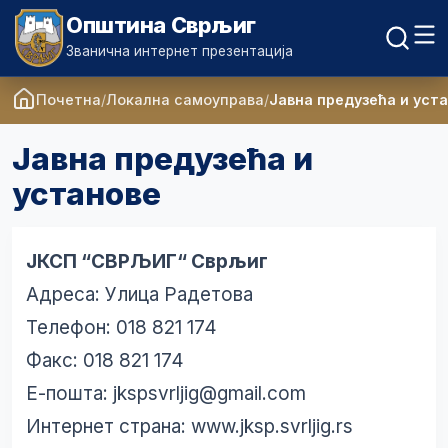
Општина Сврљиг
Званична интернет презентација
Почетна
Локална самоуправа
Јавна предузећа и уст
Јавна предузећа и
установе
ЈКСП “СВРЉИГ“ Сврљиг
Адреса: Улица Радетова
Телефон: 018 821 174
Факс: 018 821 174
Е-пошта:
jkspsvrljig@gmail.com
Интернет страна:
www.jksp.svrljig.rs