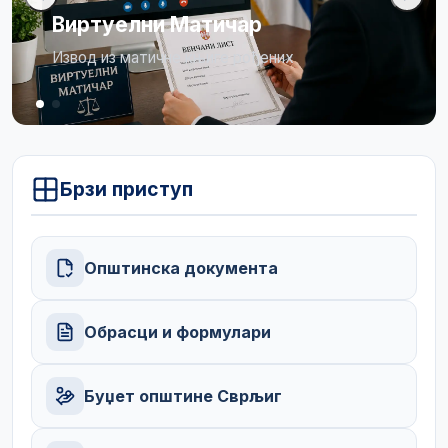
Виртуелни Матичар
Извод из матичне књиге рођених
Брзи приступ
Општинска документа
Обрасци и формулари
Буџет општине Сврљиг