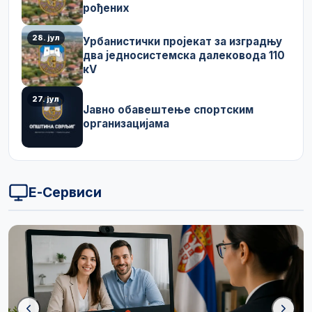
рођених
28. јул
Урбанистички пројекат за изградњу
два једносистемска далековода 110
кV
27. јул
Јавно обавештење спортским
организацијама
Е-Сервиси