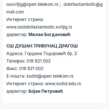
ossvrljig@open.telekom.rs
;
dobrilastambolic@g
mail.com
Интернет страна:
www.osdobrilastambolic.svrljig.rs
директор:
Милан Богдановић
СШ ДУШАН ТРИВУНАЦ ДРАГОШ
Адреса: Гордане Тодоровић бр. 2
Телефон: 018 821 002
Факс: 018 821 002
Е-пошта:
ssdtd@open.telekom.rs
Интернет страна:
www.ssdtd.edu.rs
директор:
Бојан Петровић