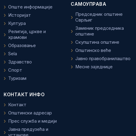
САМОУПРАВА
Опште информације
Председник општине
Историјат
Сврљиг
Култура
Заменик председника
Религија, цркве и
општине
храмови
Скупштина општине
Образовање
Општинско веће
Sela
Јавно правобранилаштво
Здравство
Месне заједнице
Спорт
Туризам
КОНТАКТ ИНФО
Контакт
Општински адресар
Прес служба и медији
Јавна предузећа и
установе