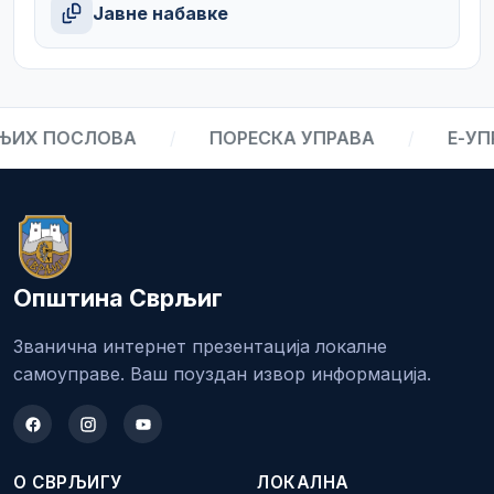
Јавне набавке
ИХ ПОСЛОВА
/
ПОРЕСКА УПРАВА
/
Е-УПР
Општина Сврљиг
Званична интернет презентација локалне
самоуправе. Ваш поуздан извор информација.
О СВРЉИГУ
ЛОКАЛНА