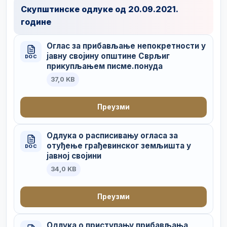
Скупштинске одлуке од 20.09.2021.
године
Оглас за прибављање непокретности у
јавну својину општине Сврљиг
DOC
прикупљањем писме.понуда
37,0 KB
Преузми
Одлука о расписивању огласа за
отуђење грађевинског земљишта у
DOC
јавној својини
34,0 KB
Преузми
Одлука о приступању прибављања