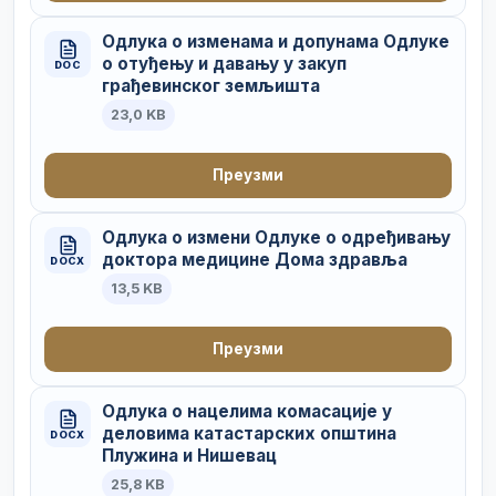
Одлука о изменама и допунама Одлуке
о отуђењу и давању у закуп
DOC
грађевинског земљишта
23,0 KB
Преузми
Одлука о измени Одлуке о одређивању
доктора медицине Дома здравља
DOCX
13,5 KB
Преузми
Одлука о нацелима комасације у
деловима катастарских општина
DOCX
Плужина и Нишевац
25,8 KB