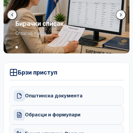
Бирачки списак
Огласна табла
Брзи приступ
Општинска документа
Обрасци и формулари