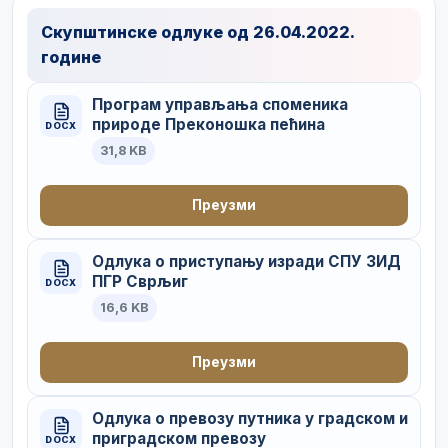
Скупштинске одлуке од 26.04.2022.
године
Програм управљања споменика
природе Преконошка пећина
DOCX
31,8 KB
Преузми
Одлука о приступању изради СПУ 3ИД
ПГР Сврљиг
DOCX
16,6 KB
Преузми
Одлука о превозу путника у градском и
приградском превозу
DOCX