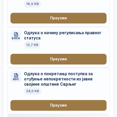
16,0 KB
Преузми
Одлука о начину регулисања правног
статуса
DOCX
12,7 KB
Преузми
Одлука о покретању поступка за
отуђење непокретности из јавне
DOC
својине општине Сврљиг
28,0 KB
Преузми