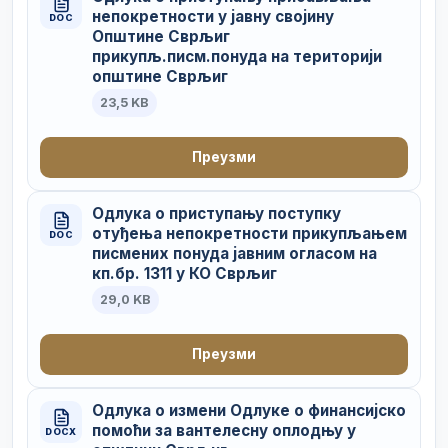
непокретности у јавну својину
DOC
Општине Сврљиг
прикупљ.писм.понуда на територији
општине Сврљиг
23,5 KB
Преузми
Одлука о приступању поступку
отуђења непокретности прикупљањем
DOC
писмених понуда јавним огласом на
кп.бр. 1311 у КО Сврљиг
29,0 KB
Преузми
Одлука о измени Одлуке о финансијско
помоћи за вантелесну оплодњу у
DOCX