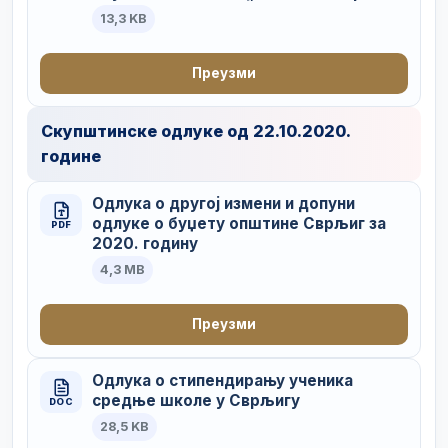
13,3 KB
Преузми
Скупштинске одлуке од 22.10.2020.
године
Одлука о другој измени и допуни
одлуке о буџету општине Сврљиг за
PDF
2020. годину
4,3 MB
Преузми
Одлука о стипендирању ученика
средње школе у Сврљигу
DOC
28,5 KB