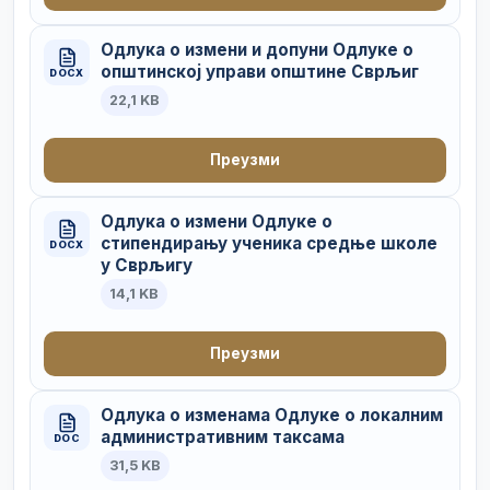
Одлука о измени и допуни Одлуке о
општинској управи општине Сврљиг
DOCX
22,1 KB
Преузми
Одлука о измени Одлуке о
стипендирању ученика средње школе
DOCX
у Сврљигу
14,1 KB
Преузми
Одлука о изменама Одлуке о локалним
административним таксама
DOC
31,5 KB