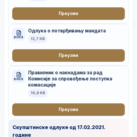
Преузми
Одлука о потврђивању мандата
DOCX
12,7 KB
Преузми
Правилник о накнадама за рад
Комисије за спровођење поступка
DOCX
комасације
16,8 KB
Преузми
Скупштинске одлуке од 17.02.2021.
године