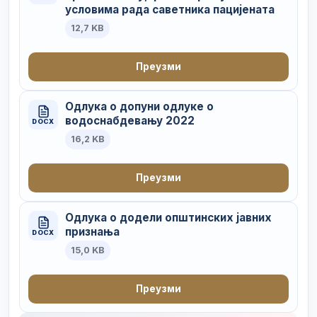
условима рада саветника пацијената
12,7 KB
Преузми
Одлука о допуни одлуке о
водоснабдевању 2022
DOCX
16,2 KB
Преузми
Одлука о додели општинских јавних
признања
DOCX
15,0 KB
Преузми