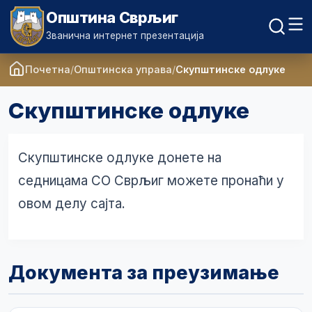
Општина Сврљиг
Званична интернет презентација
Почетна
Општинска управа
Скупштинске одлуке
Скупштинске одлуке
Скупштинске одлуке донете на
седницама СО Сврљиг можете пронаћи у
овом делу сајта.
Документа за преузимање