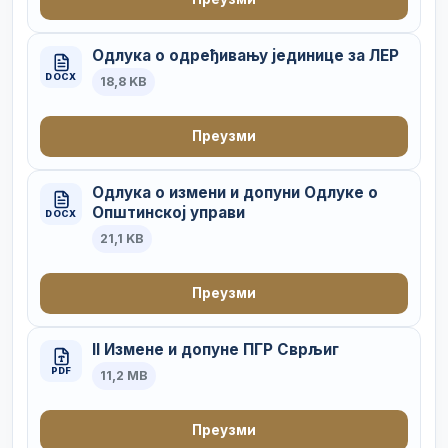
Одлука о одређивању јединице за ЛЕР
DOCX
18,8 KB
Преузми
Одлука о измени и допуни Одлуке о
Општинској управи
DOCX
21,1 KB
Преузми
II Измене и допуне ПГР Сврљиг
PDF
11,2 MB
Преузми