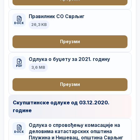
Правилник СО Сврљиг
DOCX
26,3 KB
Преузми
Одлука о буџету за 2021. годину
PDF
3,6 MB
Преузми
Скупштинске одлуке од 03.12.2020.
године
Одлука о спровођењу комасације на
деловима катастарских општина
DOCX
Плужина и Нишевац, општина Сврљиг