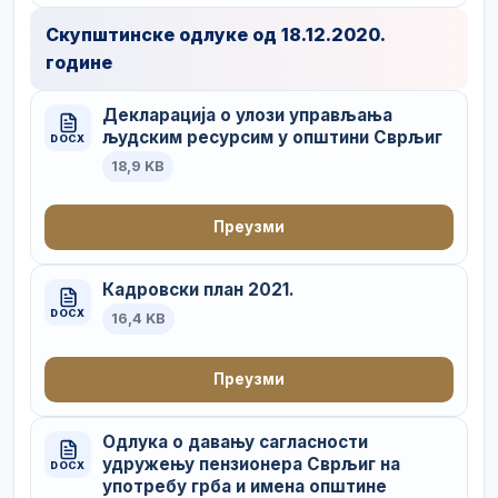
Скупштинске одлуке од 18.12.2020.
године
Декларација о улози управљања
људским ресурсим у општини Сврљиг
DOCX
18,9 KB
Преузми
Кадровски план 2021.
DOCX
16,4 KB
Преузми
Одлука о давању сагласности
удружењу пензионера Сврљиг на
DOCX
употребу грба и имена општине