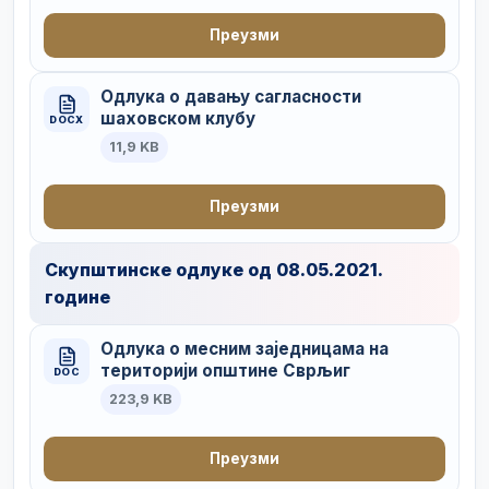
Преузми
Одлука о давању сагласности
шаховском клубу
DOCX
11,9 KB
Преузми
Скупштинске одлуке од 08.05.2021.
године
Одлука о месним заједницама на
територији општине Сврљиг
DOC
223,9 KB
Преузми