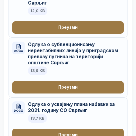
Сврљиг
12,0 KB
Преузми
Одлука о субвенционисању
нерентабилних линија у приградском
DOCX
превозу путника на територији
општине Сврљиг
13,9 KB
Преузми
Одлука о усвајању плана набавки за
2021. годину СО Сврљиг
DOCX
13,7 KB
Преузми