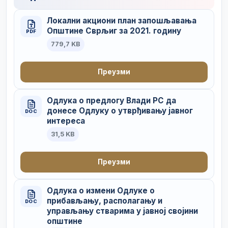
Локални акциони план запошљавања
Општине Сврљиг за 2021. годину
PDF
779,7 KB
Преузми
Одлука о предлогу Влади РС да
донесе Одлуку о утврђивању јавног
DOC
интереса
31,5 KB
Преузми
Одлука о измени Одлуке о
прибављању, располагању и
DOC
управљању стварима у јавној својини
општине