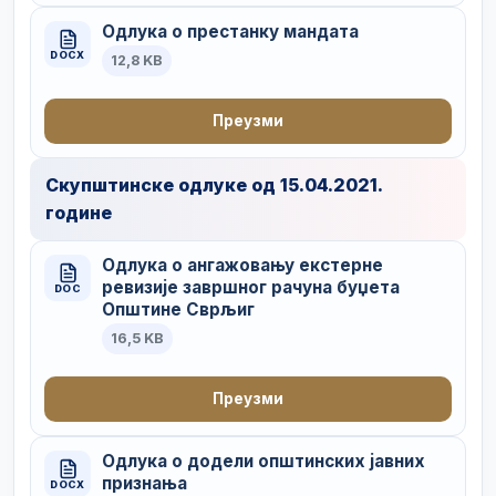
Одлука о престанку мандата
DOCX
12,8 KB
Преузми
Скупштинске одлуке од 15.04.2021.
године
Одлука о ангажовању екстерне
ревизије завршног рачуна буџета
DOC
Општине Сврљиг
16,5 KB
Преузми
Одлука о додели општинских јавних
признања
DOCX