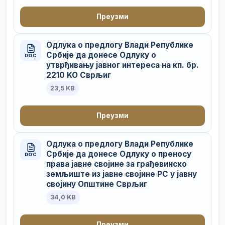
Преузми
Одлука о предлогу Влади Републике
Србије да донесе Одлуку о
DOC
утврђивању јавног интереса на кп. бр.
2210 KO Сврљиг
23,5 KB
Преузми
Одлука о предлогу Влади Републике
Србије да донесе Одлуку о преносу
DOC
права јавне својине за грађевинско
земљиште из јавне својине РС у јавну
својину Општине Сврљиг
34,0 KB
Преузми