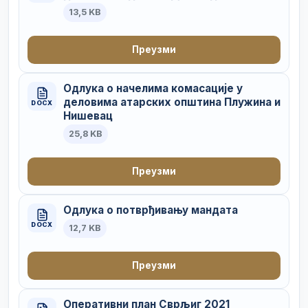
13,5 KB
Преузми
Одлука о начелима комасације у
деловима атарских општина Плужина и
DOCX
Нишевац
25,8 KB
Преузми
Одлука о потврђивању мандата
DOCX
12,7 KB
Преузми
Оперативни план Сврљиг 2021