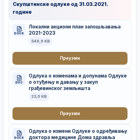
Скупштинске одлуке од 31.03.2021.
године
Локални акциони план запошљавања
2021-2023
DOCX
546,9 KB
Преузми
Одлука о изменама и допунама Одлуке
о отуђењу и давању у закуп
DOC
грађевинског земљишта
23,0 KB
Преузми
Одлука о измени Одлуке о одређивању
доктора медицине Дома здравља
DOCX