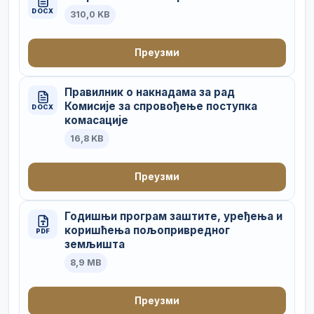
DOCX
310,0 KB
Преузми
Правилник о накнадама за рад
Комисије за спровођење поступка
DOCX
комасације
16,8 KB
Преузми
Годишњи програм заштите, уређења и
коришћења пољопривредног
PDF
земљишта
8,9 MB
Преузми