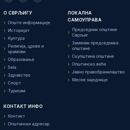
О СВРЉИГУ
ЛОКАЛНА
САМОУПРАВА
Опште информације
Председник општине
Историјат
Сврљиг
Култура
Заменик председника
Религија, цркве и
општине
храмови
Скупштина општине
Образовање
Општинско веће
Sela
Јавно правобранилаштво
Здравство
Месне заједнице
Спорт
Туризам
КОНТАКТ ИНФО
Контакт
Општински адресар