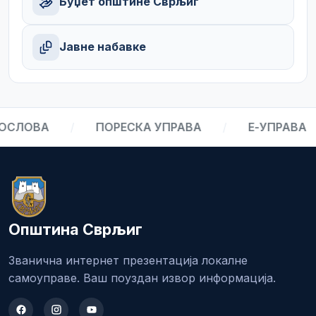
Буџет општине Сврљиг
Јавне набавке
ЛОВА
/
ПОРЕСКА УПРАВА
/
Е-УПРАВА
/
Општина Сврљиг
Званична интернет презентација локалне
самоуправе. Ваш поуздан извор информација.