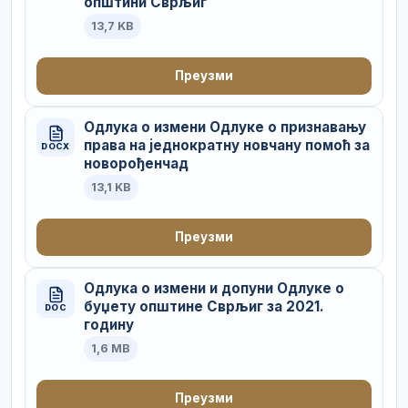
општини Сврљиг
13,7 KB
Преузми
Одлука о измени Одлуке о признавању
права на једнократну новчану помоћ за
DOCX
новорођенчад
13,1 KB
Преузми
Одлука о измени и допуни Одлуке о
буџету општине Сврљиг за 2021.
DOC
годину
1,6 MB
Преузми