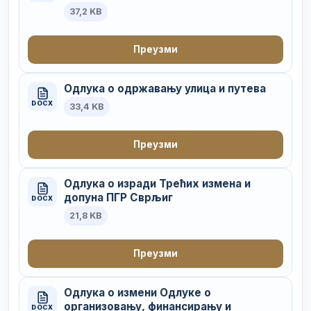
37,2 KB
Преузми
Одлука о одржавању улица и путева
DOCX
33,4 KB
Преузми
Одлука о изради Трећих измена и
допуна ПГР Сврљиг
DOCX
21,8 KB
Преузми
Одлука о измени Одлуке о
организовању, финансирању и
DOCX