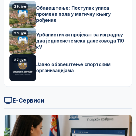
29. јул
Обавештење: Поступак уписа
промене пола у матичну књигу
рођених
28. јул
Урбанистички пројекат за изградњу
два једносистемска далековода 110
кV
27. јул
Јавно обавештење спортским
организацијама
Е-Сервиси