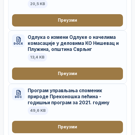
20,5 KB
Преузми
Одлука о измени Одлуке о начелима
комасације у деловима КО Нишевац и
DOCX
Плужина, општина Сврљиг
13,4 KB
Преузми
Програм управљања споменик
природе Преконошка пећина -
DOC
годишњи програм за 2021. годину
49,6 KB
Преузми