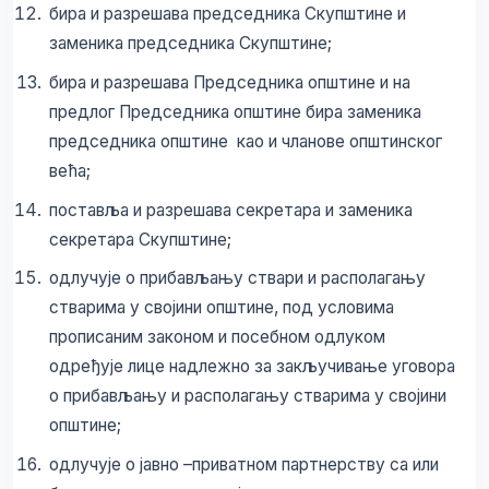
бира и разрешава председника Скупштине и
заменика председника Скупштине;
бира и разрешава Председника општине и на
предлог Председника општине бира заменика
председника општине као и чланове општинског
већа;
поставља и разрешава секретара и заменика
секретара Скупштине;
одлучује о прибављању ствари и располагању
стварима у својини општине, под условима
прописаним законом и посебном одлуком
одређује лице надлежно за закључивање уговора
о прибављању и располагању стварима у својини
општине;
одлучује о јавно –приватном партнерству са или