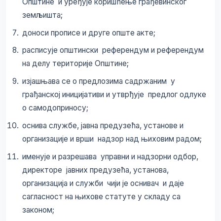
Општине и уређује коришћење грађевинског
земљишта;
доноси прописе и друге опште акте;
расписује општински референдум и референдум
на делу територије Општине;
изјашњава се о предлозима садржаним у
грађанској иницијативи и утврђује предлог одлуке
о самодоприносу;
оснива службе, јавна предузећа, установе и
организације и врши надзор над њиховим радом;
именује и разрешава управни и надзорни одбор,
директоре јавних предузећа, установа,
организација и служби чији је оснивач и даје
сагласност на њихове статуте у складу са
законом;