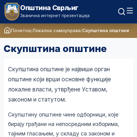
Општина Сврљиг
Званична интернет презентација
Почетна
Локална самоуправа
Скупштина општине
Скупштина општине
Скупштина општине је највиши орган
општине који врши основне функције
локалне власти, утврђене Уставом,
законом и статутом.
Скупштину општине чине одборници, које
бирају грађани на непосредним изборима,
тајним гласањем, у складу са законом и