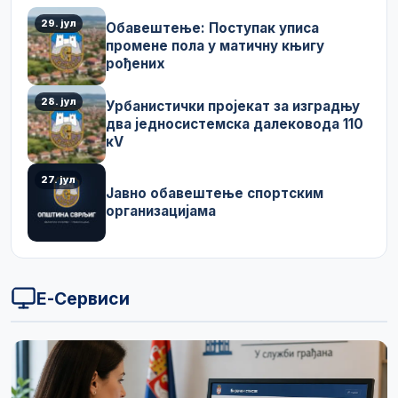
29. јул
Обавештење: Поступак уписа
промене пола у матичну књигу
рођених
28. јул
Урбанистички пројекат за изградњу
два једносистемска далековода 110
кV
27. јул
Јавно обавештење спортским
организацијама
Е-Сервиси