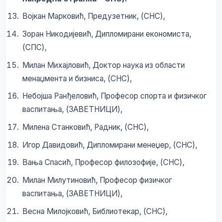
Војкан Марковић, Предузетник, (СНС),
Зоран Никодијевић, Дипломирани економиста,
(СПС),
Милан Михајловић, Доктор наука из области
менаџмента и бизниса, (СНС),
Небојша Ранђеловић, Професор спорта и физичког
васпитања, (ЗАВЕТНИЦИ),
Милена Станковић, Радник, (СНС),
Игор Давидовић, Дипломирани менеџер, (СНС),
Вања Спасић, Професор филозофије, (СНС),
Милан Милутиновић, Професор физичког
васпитања, (ЗАВЕТНИЦИ),
Весна Милојковић, Библиотекар, (СНС),