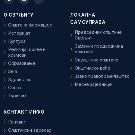
О СВРЉИГУ
ЛОКАЛНА
САМОУПРАВА
Опште информације
Председник општине
Историјат
Сврљиг
Култура
Заменик председника
Религија, цркве и
општине
храмови
Скупштина општине
Образовање
Општинско веће
Sela
Јавно правобранилаштво
Здравство
Месне заједнице
Спорт
Туризам
КОНТАКТ ИНФО
Контакт
Општински адресар