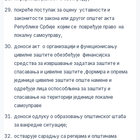
покреће поступак за оцену уставности и
законитости закона или другог општег акта
Републике Србије којим се повређује право на
локалну самоуправу,
доноси акт о организацији и функционисању
цивилне заштите обезбеђује финансијска
средства за извршавање задатака заштите и
спасавања и цивилне заштите ,формира и опрема
јединице цивилне заштите опште намене и
одређује лица оспособљена за заштиту и
спасавање на територији јединице локалне
самоуправе
доноси одлуку о образовању општинског штаба
за ванредне ситуације;
остварује сарадњу са регијама и општинама