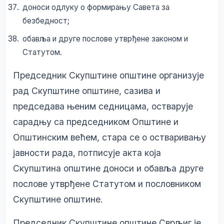
доноси одлуку о формирању Савета за
безбедност;
обавља и друге послове утврђене законом и
Статутом.
Председник Скупштине општине организује
рад Скупштине општине, сазива и
председава њеним седницама, остварује
сарадњу са председником Општине и
Општинским већем, стара се о остваривању
јавности рада, потписује акта која
Скупштина општине доноси и обавља друге
послове утврђене Статутом и пословником
Скупштине општине.
Председник Скупштине општине Сврљиг је