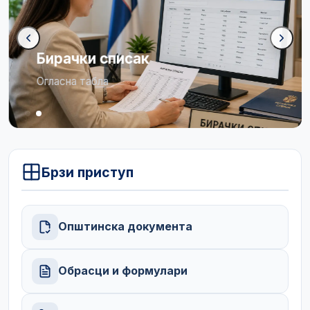
Бирачки списак
Огласна табла
Брзи приступ
Општинска документа
Обрасци и формулари