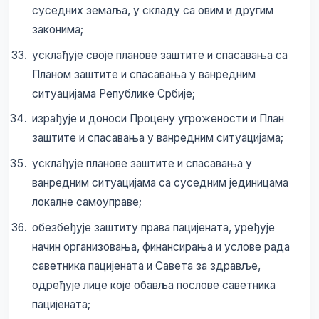
суседних земаља, у складу са овим и другим
законима;
усклађује своје планове заштите и спасавања са
Планом заштите и спасавања у ванредним
ситуацијама Републике Србије;
израђује и доноси Процену угрожености и План
заштите и спасавања у ванредним ситуацијама;
усклађује планове заштите и спасавања у
ванредним ситуацијама са суседним јединицама
локалне самоуправе;
обезбеђује заштиту права пацијената, уређује
начин организовања, финансирања и услове рада
саветника пацијената и Савета за здравље,
одређује лице које обавља послове саветника
пацијената;