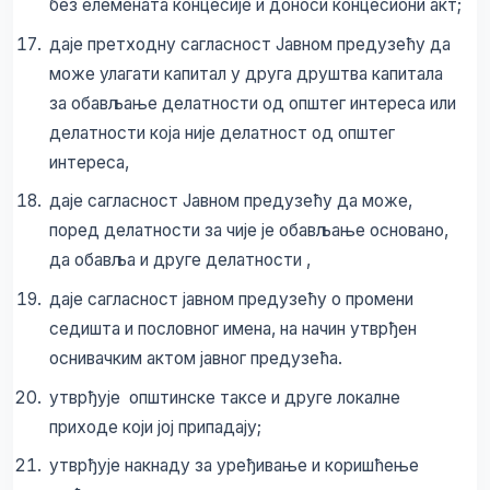
без елемената концесије и доноси концесиони акт;
даје претходну сагласност Јавном предузећу да
може улагати капитал у друга друштва капитала
за обављање делатности од општег интереса или
делатности која није делатност од општег
интереса,
даје сагласност Јавном предузећу да може,
поред делатности за чије је обављање основано,
да обавља и друге делатности ,
даје сагласност јавном предузећу о промени
седишта и пословног имена, на начин утврђен
оснивачким актом јавног предузећа.
утврђује општинске таксе и друге локалне
приходе који јој припадају;
утврђује накнаду за уређивање и коришћење