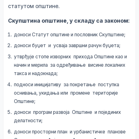
статутом општине.
Скупштина општине, у складу са законом:
доноси Статут општине и пословник Скупштине;
доноси буџет и усваја завршни рачун буџета;
утврђује стопе изворних прихода Општине као и
начин и мерила за одређивање висине локалних
такса и надокнада;
подноси иницијативу за покретање поступка
оснивања, укидања или промене територије
Општине;
доноси програм развоја Општине и појединих
делатности;
доноси просторни план и урбанистичке планове