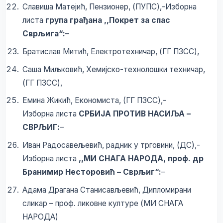
Славиша Матејић, Пензионер, (ПУПС),-Изборна
листа
група грађана ,,Покрет за спас
Сврљига“:
–
Братислав Митић, Електротехничар, (ГГ ПЗСС),
Саша Миљковић, Хемијско-технолошки техничар,
(ГГ ПЗСС),
Емина Жикић, Економиста, (ГГ ПЗСС),-
Изборна листа
СРБИЈА ПРОТИВ НАСИЉА –
СВРЉИГ:
–
Иван Радосавељевић, радник у трговини, (ДС),-
Изборна листа
,,МИ СНАГА НАРОДА, проф. др
Бранимир Несторовић – Сврљиг“:
–
Адама Драгана Станисављевић, Дипломирани
сликар – проф. ликовне културе (МИ СНАГА
НАРОДА)