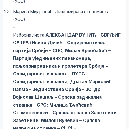
(УСС)
Марина Мијајловић, Дипломирани економиста,
(УСС)
–
Изборна листа
АЛЕКСАНДАР ВУЧИЋ – СВРЉИГ
СУТРА (Ивица Дачић – Социјалистичка
партија Србије – СПС; Милан Кркобабић –
Партија уједињених пензионера,
пољопривредника и пролетера Србије –
Солидарност и правда – ПУПС –
Солидарност и правда; Драган Марковић
Палма – Јединствена Србија – ЈС; др
Војислав Шешељ – Српска радикална
странка – СРС; Милица Ђурђевић
Стаменковски – Српска странка Заветници –
Заветници; Милош Вучевић – Српска
напредна странка – СНС):
–