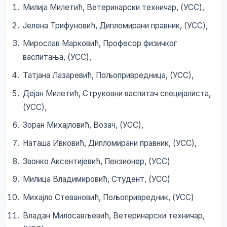
Милија Милетић, Ветеринарски техничар, (УСС),
Јелена Трифуновић,
Дипломирани правник, (УСС),
Мирослав Марковић, Професор физичког
васпитања, (УСС),
Татјана Лазаревић, Пољопривредница, (УСС),
Дејан Милетић, Струковни васпитач специјалиста,
(УСС),
Зоран Михајловић, Возач, (УСС),
Наташа Ивковић, Дипломирани правник, (УСС),
Звонко Аксентијевић, Пензионер, (УСС)
Милица Владимировић, Студент, (УСС)
Михајло Стевановић, Пољопривредник, (УСС)
Владан Милосављевић, Ветеринарски техничар,