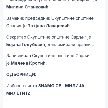
Милена Станковић
.
Заменик председник Скупштине општине
Сврљиг је
Татјана Лазаревић
.
Секретар Скупштине општине Сврљиг је
Бојана Голубовић
, дипломирани правник.
Записничар Скупштине општине Сврљиг
је
Милена Крстић.
ОДБОРНИЦИ:
Изборна листа
ЗНАМО СЕ – МИЛИЈА
МИЛЕТИЋ:
–