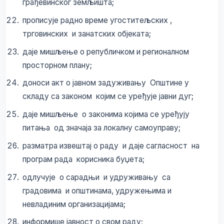
грађевинског земљишта;
прописује радно време угоститељских ,
трговинских и занатских објеката;
даје мишљење о републичком и регионалном
просторном плану;
доноси акт о јавном задуживању Општине у
складу са законом којим се уређује јавни дуг;
даје мишљење о законима којима се уређују
питања од значаја за локалну самоуправу;
разматра извештај о раду и даје сагласност на
програм рада корисника буџета;
одлучује о сарадњи и удруживању са
градовима и општинама, удружењима и
невладиним организацијама;
информише јавност о свом раду;