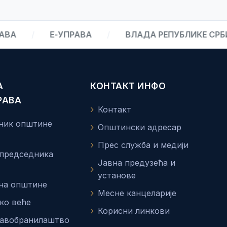
А
/
Е-УПРАВА
/
ВЛАДА РЕПУБЛИКЕ СРБИЈЕ
А
КОНТАКТ ИНФО
РАВА
Контакт
ник општине
Општински адресар
Прес служба и медији
 председника
Јавна предузећа и
установе
на општине
Месне канцеларије
ко веће
Корисни линкови
равобранилаштво