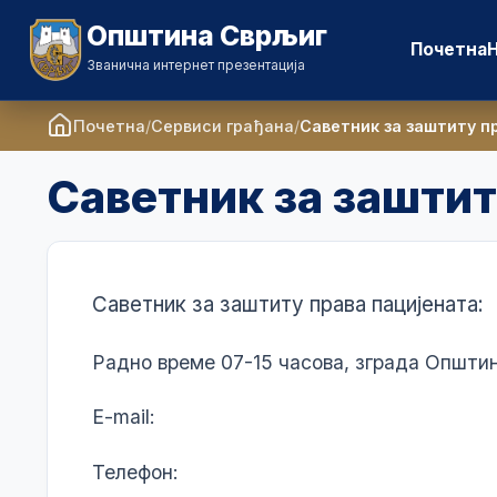
Општина Сврљиг
Почетна
Званична интернет презентација
Почетна
Сервиси грађана
Саветник за заштиту п
Саветник за заштит
Саветник за заштиту права пацијената:
Радно време 07-15 часова, зграда Општин
E-mail:
Телефон: