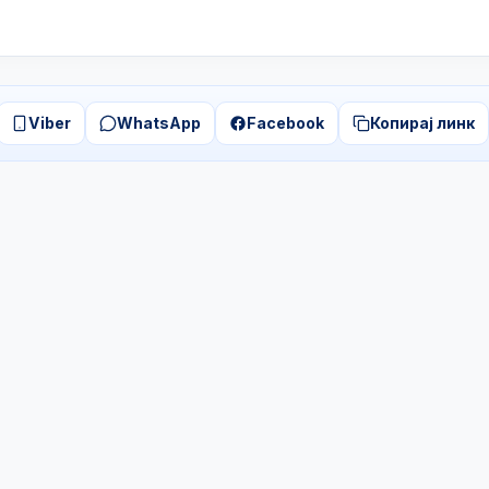
Viber
WhatsApp
Facebook
Копирај линк
Бирачки списак
Огласна табла