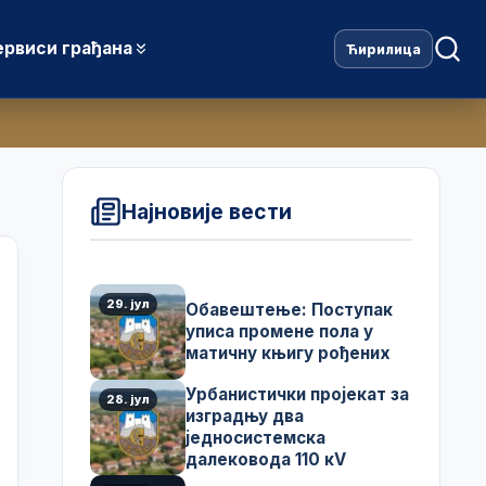
ервиси грађана
Ћирилица
Најновије вести
29. јул
Обавештење: Поступак
уписа промене пола у
матичну књигу рођених
Урбанистички пројекат за
28. јул
изградњу два
једносистемска
далековода 110 кV