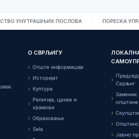
ВО УНУТРАШЊИХ ПОСЛОВА
/
ПОРЕСКА УПРАВ
О СВРЉИГУ
ЛОКАЛН
САМОУП
Опште информације
Председ
Историјат
Сврљиг
раве.
Култура
Заменик
Религија, цркве и
општине
храмови
Скупшти
Образовање
Општинс
Sela
Јавно п