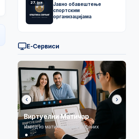
27. јул
Јавно обавештење
спортским
организацијама
Е-Сервиси
Виртуелни Матичар
Извод из матичне књиге рођених