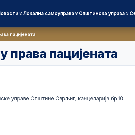
Новости
Локална самоуправа
Општинска управа
С
рава пацијената
у права пацијената
ске управе Општине Сврљиг, канцеларија бр.10