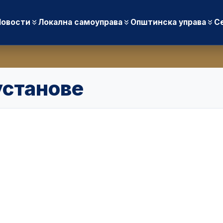
Новости
Локална самоуправа
Општинска управа
С
установе