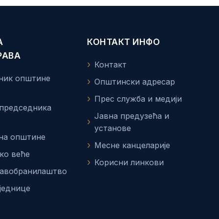
А
КОНТАКТ ИНФО
РАВА
Контакт
ник општине
Општински адресар
Прес служба и медији
 председника
Јавна предузећа и
установе
на општине
Месне канцеларије
ко веће
Корисни линкови
равобранилаштво
једнице