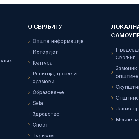
О СВРЉИГУ
ЛОКАЛН
САМОУП
Опште информације
Председ
Историјат
Сврљиг
раве.
Култура
Заменик
Религија, цркве и
општине
храмови
Скупшти
Образовање
Општинс
Sela
Јавно п
Здравство
Месне за
Спорт
Туризам