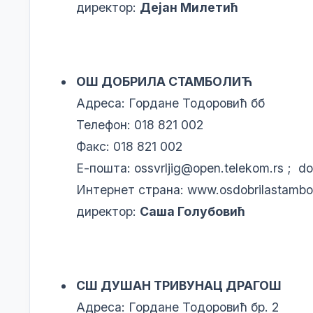
директор:
Дејан Милетић
ОШ ДОБРИЛА СТАМБОЛИЋ
Адреса: Гордане Тодоровић бб
Телефон: 018 821 002
Факс: 018 821 002
Е-пошта:
ossvrljig@open.telekom.rs
;
do
Интернет страна:
www.osdobrilastamboli
директор:
Саша Голубовић
СШ ДУШАН ТРИВУНАЦ ДРАГОШ
Адреса: Гордане Тодоровић бр. 2