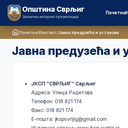
Општина Сврљиг
Почетна
Званична интернет презентација
Почетна
Контакт
Јавна предузећа и установе
Јавна предузећа и 
ЈКСП “СВРЉИГ“ Сврљиг
Адреса: Улица Радетова
Телефон: 018 821 174
Факс: 018 821 174
Е-пошта:
jkspsvrljig@gmail.com
Интернет страна:
www.jksp.svrljig.rs