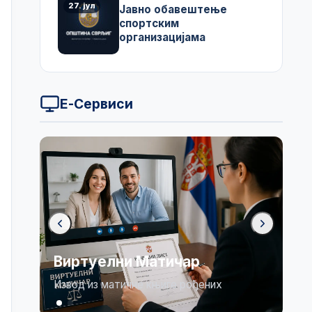
27. јул
Јавно обавештење
спортским
организацијама
Е-Сервиси
Виртуелни Матичар
Извод из матичне књиге рођених