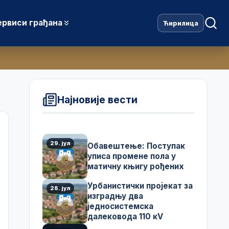
ервиси грађана
Ћирилица
Најновије вести
29. јул
Обавештење: Поступак
уписа промене пола у
матичну књигу рођених
Урбанистички пројекат за
28. јул
изградњу два
једносистемска
далековода 110 кV