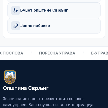
Буџет општине Сврљиг
Јавне набавке
ПОСЛОВА
/
ПОРЕСКА УПРАВА
/
Е-УПРАВА
Општина Сврљиг
Званична интернет презентација локалне
самоуправе. Ваш поуздан извор информација.