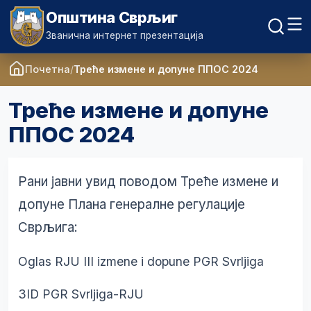
Општина Сврљиг
Званична интернет презентација
Почетна
Треће измене и допуне ППОС 2024
Треће измене и допуне
ППОС 2024
Рани јавни увид поводом Треће измене и
допуне Плана генералне регулације
Сврљига:
Oglas RJU III izmene i dopune PGR Svrljiga
3ID PGR Svrljiga-RJU