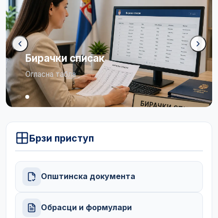
Бирачки списак
Огласна табла
Брзи приступ
Општинска документа
Обрасци и формулари