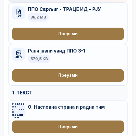
ППО Сврљиг - ТРАЦЕ ИД - РЈУ
PDF
38,2 MB
Преузми
Рани јавни увид ППО 3-1
JPG
570,5 KB
Преузми
1. ТЕКСТ
Наслов
0. Насловна страна и радни тим
на
страна
и
радни
тим
Преузми