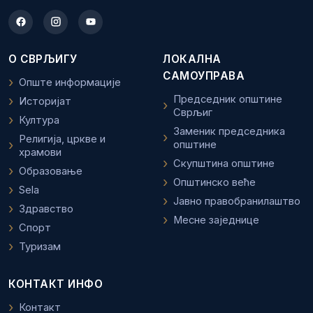
О СВРЉИГУ
ЛОКАЛНА
САМОУПРАВА
Опште информације
Председник општине
Историјат
Сврљиг
Култура
Заменик председника
Религија, цркве и
општине
храмови
Скупштина општине
Образовање
Општинско веће
Sela
Јавно правобранилаштво
Здравство
Месне заједнице
Спорт
Туризам
КОНТАКТ ИНФО
Контакт