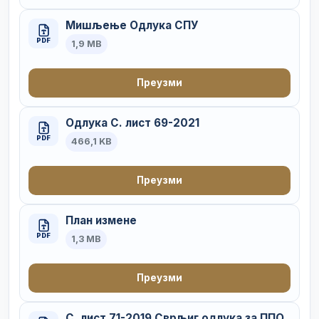
Мишљење Одлука СПУ
PDF
1,9 MB
Преузми
Одлука С. лист 69-2021
PDF
466,1 KB
Преузми
План измене
PDF
1,3 MB
Преузми
С. лист 71-2019 Сврљиг одлука за ППО