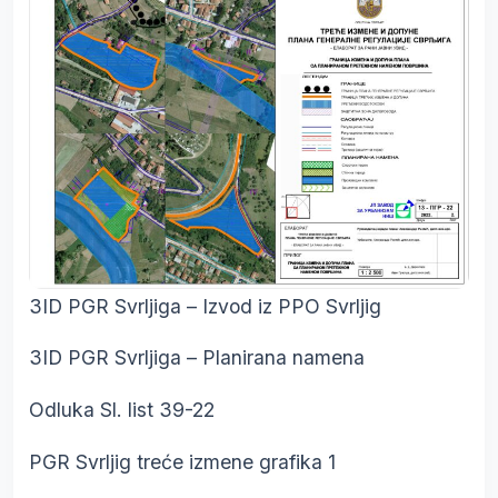
3ID PGR Svrljiga – Izvod iz PPO Svrljig
3ID PGR Svrljiga – Planirana namena
Odluka Sl. list 39-22
PGR Svrljig treće izmene grafika 1