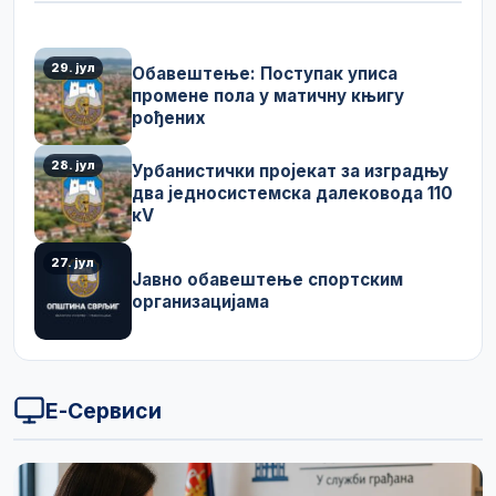
29. јул
Обавештење: Поступак уписа
промене пола у матичну књигу
рођених
28. јул
Урбанистички пројекат за изградњу
два једносистемска далековода 110
кV
27. јул
Јавно обавештење спортским
организацијама
Е-Сервиси