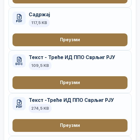
Садржај
PDF
117,5 KB
Преузми
Текст - Треће ИД ППО Сврљиг РЈУ
DOC
109,5 KB
Преузми
Текст -Треће ИД ППО Сврљиг РЈУ
PDF
274,5 KB
Преузми