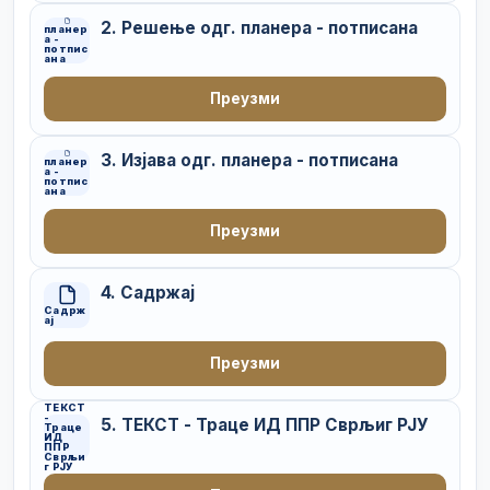
2. Решење одг. планера - потписана
планер
а -
потпис
ана
Преузми
3. Изјава одг. планера - потписана
планер
а -
потпис
ана
Преузми
4. Садржај
Садрж
ај
Преузми
ТЕКСТ
-
5. ТЕКСТ - Траце ИД ППР Сврљиг РЈУ
Траце
ИД
ППР
Сврљи
г РЈУ