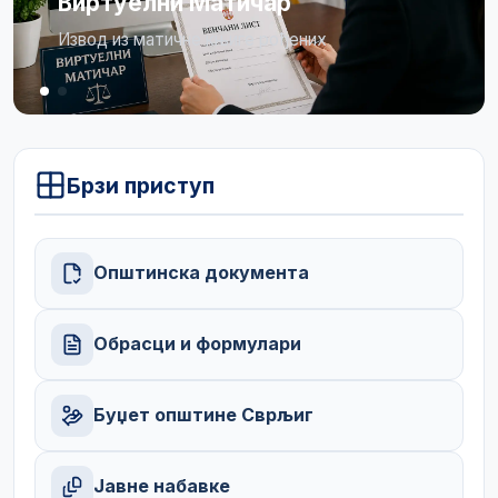
Виртуелни Матичар
Извод из матичне књиге рођених
Брзи приступ
Општинска документа
Обрасци и формулари
Буџет општине Сврљиг
Јавне набавке