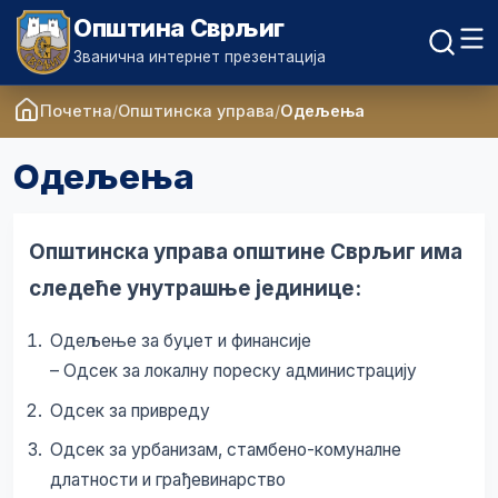
Општина Сврљиг
Званична интернет презентација
Почетна
Општинска управа
Одељења
Одељења
Општинска управа општине Сврљиг има
следеће унутрашње јединице:
Одељење за буџет и финансије
– Одсек за локалну пореску администрацију
Одсек за привреду
Одсек за урбанизам, стамбено-комуналне
длатности и грађевинарство