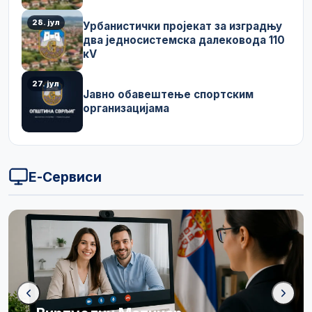
28. јул
Урбанистички пројекат за изградњу
два једносистемска далековода 110
кV
27. јул
Јавно обавештење спортским
организацијама
Е-Сервиси