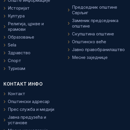
Опште информације
Председник општине
Историјат
Сврљиг
Култура
Заменик председника
Религија, цркве и
општине
храмови
Скупштина општине
Образовање
Општинско веће
Sela
Јавно правобранилаштво
Здравство
Месне заједнице
Спорт
Туризам
КОНТАКТ ИНФО
Контакт
Општински адресар
Прес служба и медији
Јавна предузећа и
установе