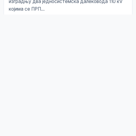
изградњу два једносистемска далековода 110 кV
којима се ПРП...
27. јул 2026.
Јавно обавештење спортским
организацијама
Јавно обавештење спортским организацијама