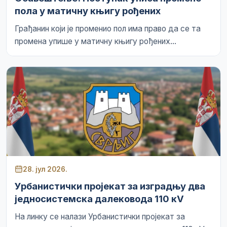
пола у матичну књигу рођених
Грађанин који је променио пол има право да се та
промена упише у матичну књигу рођених...
28. јул 2026.
Урбанистички пројекат за изградњу два
једносистемска далековода 110 кV
На линку се налази Урбанистички пројекат за