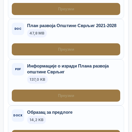
Преузми
План развоја Општине Сврљиг 2021-2028
DOC
47,8 MB
Преузми
Информације о изради Плана развоја
PDF
општине Сврљиг
137,0 KB
Преузми
Образац за предлоге
DOCX
14,2 KB