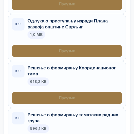
Преузми
Одлука о приступању изради Плана
PDF
развоја општине Сврљиг
1,0 MB
Преузми
Решење о формирању Координационог
PDF
тима
618,2 KB
Преузми
Решење о формирању тематских радних
PDF
група
596,1 KB