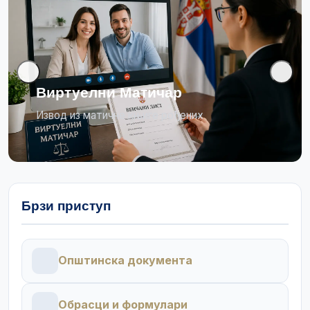
Виртуелни Матичар
Извод из матичне књиге рођених
Брзи приступ
Општинска документа
Обрасци и формулари