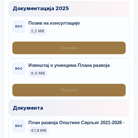
Документација 2025
Позив на консултације
DOC
2,2 MB
Преузми
Извештај о учинцима Плана развоја
DOC
9,0 MB
Преузми
Документа
План развоја Општине Сврљиг 2021-2028 -
DOC
47,8 MB