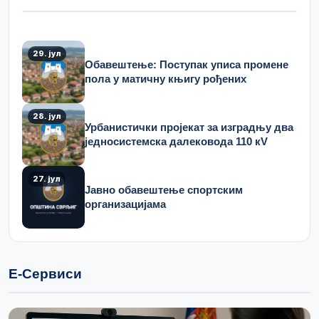
29. јул
Обавештење: Поступак уписа промене
пола у матичну књигу рођених
28. јул
Урбанистички пројекат за изградњу два
једносистемска далековода 110 кV
27. јул
Јавно обавештење спортским
организацијама
Е-Сервиси