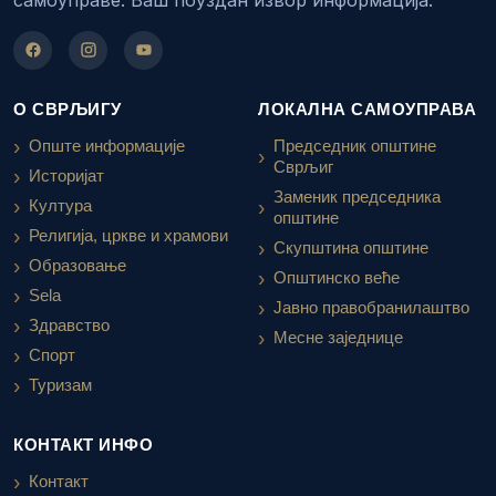
О СВРЉИГУ
ЛОКАЛНА САМОУПРАВА
Опште информације
Председник општине
Сврљиг
Историјат
Заменик председника
Култура
општине
Религија, цркве и храмови
Скупштина општине
Образовање
Општинско веће
Sela
Јавно правобранилаштво
Здравство
Месне заједнице
Спорт
Туризам
КОНТАКТ ИНФО
Контакт