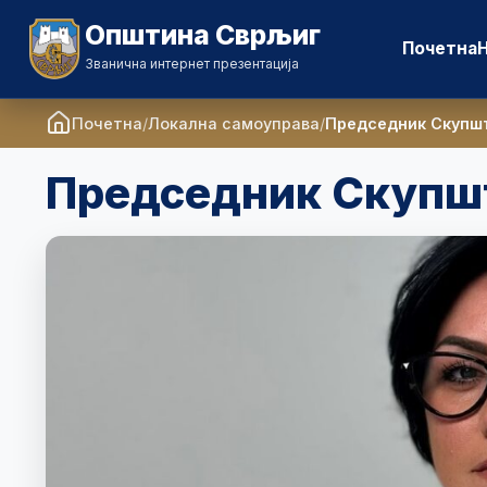
Општина Сврљиг
Почетна
Званична интернет презентација
Почетна
Локална самоуправа
Председник Скупш
Председник Скупш