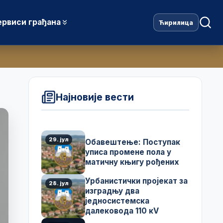
ервиси грађана
Ћирилица
Најновије вести
29. јул
Обавештење: Поступак
уписа промене пола у
матичну књигу рођених
Урбанистички пројекат за
28. јул
изградњу два
једносистемска
далековода 110 кV