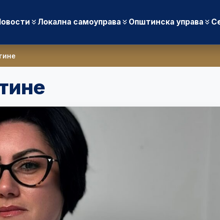
Новости
Локална самоуправа
Општинска управа
С
тине
тине