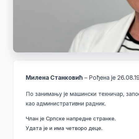
Милена Станковић
– Рођена је 26.08.1
По занимању је машински техничар, запо
као административни радник.
Члан је Српске напредне странке.
Удата је и има четворо деце.