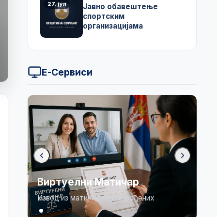
27. јул
Јавно обавештење
спортским
организацијама
Е-Сервиси
Виртуелни Матичар
Извод из матичне књиге рођених