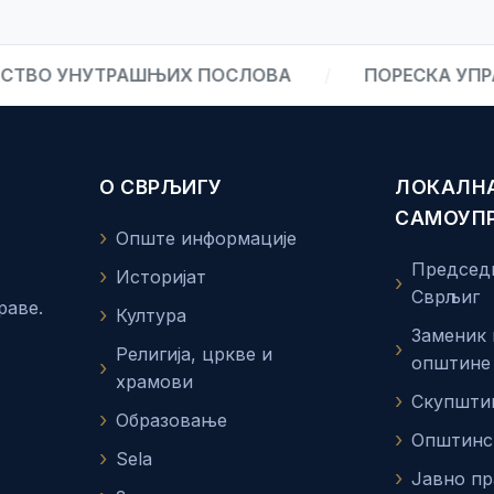
О УНУТРАШЊИХ ПОСЛОВА
/
ПОРЕСКА УПРАВА
О СВРЉИГУ
ЛОКАЛН
САМОУП
Опште информације
Председ
Историјат
Сврљиг
раве.
Култура
Заменик
Религија, цркве и
општине
храмови
Скупшти
Образовање
Општинс
Sela
Јавно п