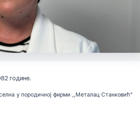
982 године.
селна у породичној фирми ,,Металац Станковић“
Бирачки списак
Огласна табла