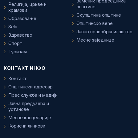
Заменик председника
Религија, цркве и
општине
храмови
Скупштина општине
Образовање
Општинско веће
Sela
Јавно правобранилаштво
Здравство
Месне заједнице
Спорт
Туризам
КОНТАКТ ИНФО
Контакт
Општински адресар
Прес служба и медији
Јавна предузећа и
установе
Месне канцеларије
Корисни линкови