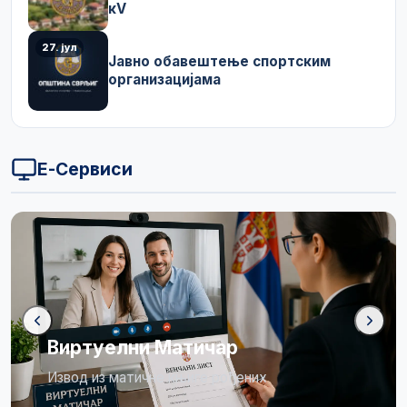
кV
27. јул
Јавно обавештење спортским
организацијама
Е-Сервиси
Виртуелни Матичар
Извод из матичне књиге рођених