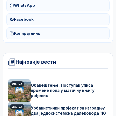
WhatsApp
Facebook
Копирај линк
Најновије вести
29. јул
Обавештење: Поступак уписа
промене пола у матичну књигу
рођених
28. јул
Урбанистички пројекат за изградњу
два једносистемска далековода 110