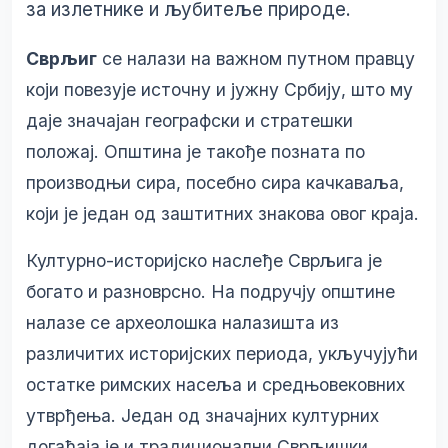
за излетнике и љубитеље природе.
Сврљиг
се налази на важном путном правцу
који повезује источну и јужну Србију, што му
даје значајан географски и стратешки
положај. Општина је такође позната по
производњи сира, посебно сира качкаваља,
који је један од заштитних знакова овог краја.
Културно-историјско наслеђе Сврљига је
богато и разноврсно. На подручју општине
налазе се археолошка налазишта из
различитих историјских периода, укључујући
остатке римских насеља и средњовековних
утврђења. Један од значајних културних
догађаја је и традиционални Сврљишки