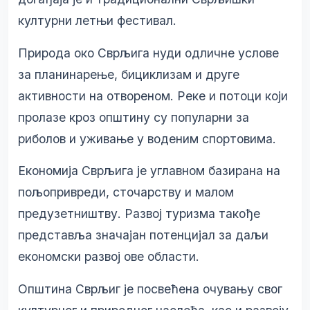
културни летњи фестивал.
Природа око Сврљига нуди одличне услове
за планинарење, бициклизам и друге
активности на отвореном. Реке и потоци који
пролазе кроз општину су популарни за
риболов и уживање у воденим спортовима.
Економија Сврљига је углавном базирана на
пољопривреди, сточарству и малом
предузетништву. Развој туризма такође
представља значајан потенцијал за даљи
економски развој ове области.
Општина Сврљиг је посвећена очувању свог