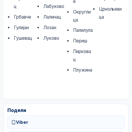
е
ц
Лабуково
Црнољеви
Округли
Грбавче
Лалинац
ца
ца
Гулијан
Лозан
Палилула
Гушевац
Луково
Периш
Пиркова
ц
Плужина
Подели
Viber