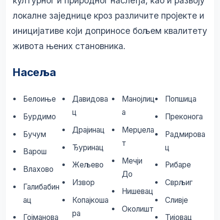
културног и природног наслеђа, као и развоју
локалне заједнице кроз различите пројекте и
иницијативе који доприносе бољем квалитету
живота њених становника.
Насеља
Белоиње
Давидова
Манојлиц
Попшица
ц
а
Бурдимо
Преконога
Драјинац
Мерџела
Бучум
Радмирова
т
Ђуринац
ц
Варош
Мечји
Жељево
Рибаре
Влахово
До
Извор
Сврљиг
Галибабин
Нишевац
ац
Копајкоша
Сливје
Околишт
ра
Гојманова
Тијовац