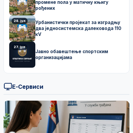
промене пола у матичну књигу
рођених
28. јул
Урбанистички пројекат за изградњу
два једносистемска далековода 110
кV
27. јул
Јавно обавештење спортским
организацијама
Е-Сервиси