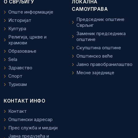
О СВРЉИГУ
ЛОКАЛНА
САМОУПРАВА
Опште информације
Председник општине
Историјат
Сврљиг
Култура
Заменик председника
Религија, цркве и
општине
храмови
Скупштина општине
Образовање
Општинско веће
Sela
Јавно правобранилаштво
Здравство
Месне заједнице
Спорт
Туризам
КОНТАКТ ИНФО
Контакт
Општински адресар
Прес служба и медији
Јавна предузећа и