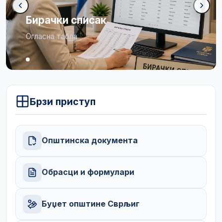
Бирачки списак
Огласна табла
Брзи приступ
Општинска документа
Обрасци и формулари
Буџет општине Сврљиг