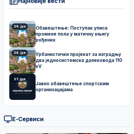
Најновије вести
29. јул
Обавештење: Поступак уписа
промене пола у матичну књигу
рођених
28. јул
Урбанистички пројекат за изградњу
два једносистемска далековода 110
кV
27. јул
Јавно обавештење спортским
организацијама
Е-Сервиси