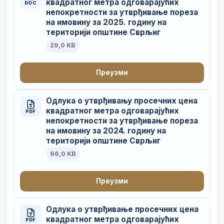
квадратног метра одговарајућих
DOC
непокретности за утврђивање пореза
на имовину за 2025. годину на
територији општине Сврљиг
29,0 KB
Преузми
Одлука о утврђивању просечних цена
квадратног метра одговарајућих
PDF
непокретности за утврђивање пореза
на имовину за 2024. годину на
територији општине Сврљиг
66,0 KB
Преузми
Одлука о утврђивање просечних цена
квадратног метра одговарајућих
PDF