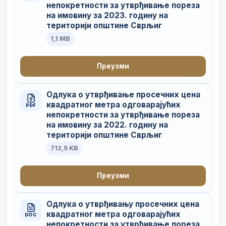
непокретности за утврђивање пореза
на имовину за 2023. годину на
територији општине Сврљиг
1,1 MB
Преузми
Одлука о утврђивање просечних цена
квадратног метра одговарајућих
PDF
непокретности за утврђивање пореза
на имовину за 2022. годину на
територији општине Сврљиг
712,5 KB
Преузми
Одлука о утврђивању просечних цена
квадратног метра одговарајућих
DOC
непокретности за утврђивање пореза