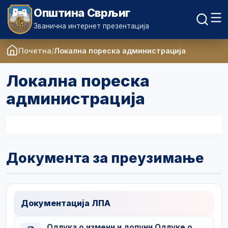
Општина Сврљиг
Званична интернет презентација
Почетна
Локална пореска администрација
Локална пореска
администрација
Документа за преузимање
Документација ЛПА
Одлука о измени и допуни Одлуке о