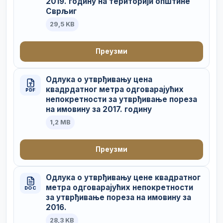
2019. годину на територији општине
Сврљиг
29,5 KB
Преузми
Одлука о утврђивању цена
квадрдатног метра одговарајућих
PDF
непокретности за утврђивање пореза
на имовину за 2017. годину
1,2 MB
Преузми
Одлука о утврђивању цене квадратног
метра одговарајућих непокретности
DOC
за утврђивање пореза на имовину за
2016.
28,3 KB