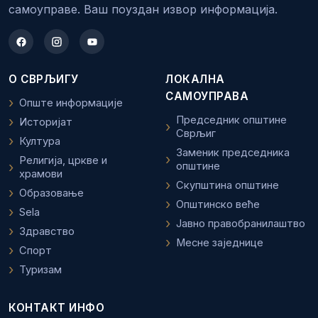
самоуправе. Ваш поуздан извор информација.
О СВРЉИГУ
ЛОКАЛНА
САМОУПРАВА
Опште информације
Председник општине
Историјат
Сврљиг
Култура
Заменик председника
Религија, цркве и
општине
храмови
Скупштина општине
Образовање
Општинско веће
Sela
Јавно правобранилаштво
Здравство
Месне заједнице
Спорт
Туризам
КОНТАКТ ИНФО