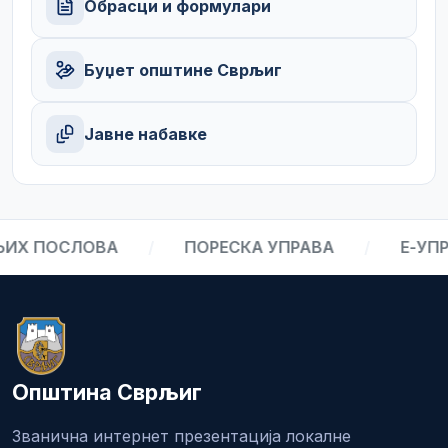
Обрасци и формулари
Буџет општине Сврљиг
Јавне набавке
ИХ ПОСЛОВА
/
ПОРЕСКА УПРАВА
/
Е-УПР
Општина Сврљиг
Званична интернет презентација локалне