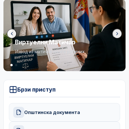
р
Бирачки списак
ђених
Огласна табла
Брзи приступ
Општинска документа