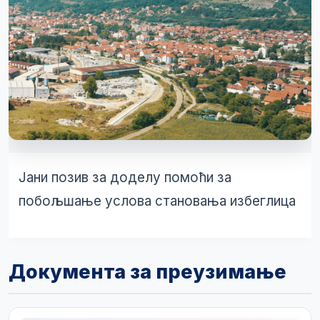
Јани позив за доделу помоћи за
побољшање услова становања избеглица
Документа за преузимање