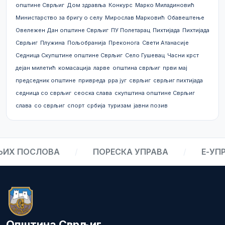
општине Сврљиг
Дом здравља
Конкурс
Марко Миладиновић
Министарство за бригу о селу
Мирослав Марковић
Обавештење
Овележен Дан општине Сврљиг
ПУ Полетарац
Пихтијада
Пихтијада
Сврљиг
Плужина
Пољобранија
Преконога
Свети Атанасије
Седница Скупштине општине Сврљиг
Село Гушевац
Часни крст
дејан милетић
комасација
ларве
општина сврљиг
први мај
председник општине
привреда
рра југ
сврљиг
сврљиг пихтијада
седница со сврљиг
сеоска слава
скупштина општине Сврљиг
слава
со сврљиг
спорт
србија
туризам
јавни позив
Х ПОСЛОВА
/
ПОРЕСКА УПРАВА
/
Е-УПРА
Општина Сврљиг