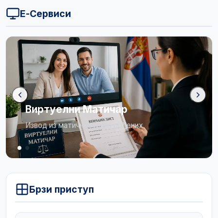
Е-Сервиси
Бирачки списак
Огласна табла
Брзи приступ