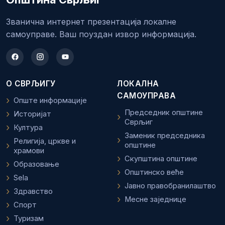
Званична интернет презентација локалне
самоуправе. Ваш поуздан извор информација.
О СВРЉИГУ
ЛОКАЛНА
САМОУПРАВА
Опште информације
Председник општине
Историјат
Сврљиг
Култура
Заменик председника
Религија, цркве и
општине
храмови
Скупштина општине
Образовање
Општинско веће
Sela
Јавно правобранилаштво
Здравство
Месне заједнице
Спорт
Туризам