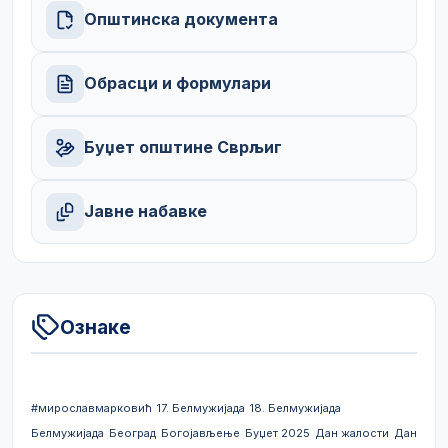
Општинска документа
Обрасци и формулари
Буџет општине Сврљиг
Јавне набавке
Ознаке
#мирославмарковић
17. Белмужијада
18. Белмужијада
Белмужијада
Београд
Богојављење
Буџет 2025
Дан жалости
Дан