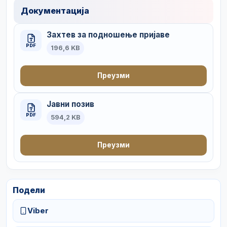
Документација
Захтев за подношење пријаве
PDF
196,6 KB
Преузми
Јавни позив
PDF
594,2 KB
Преузми
Подели
Viber