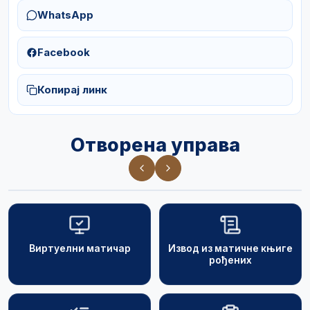
WhatsApp
Facebook
Копирај линк
Отворена управа
Виртуелни матичар
Извод из матичне књиге
рођених