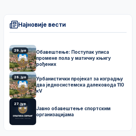
Најновије вести
29. јул
Обавештење: Поступак уписа
промене пола у матичну књигу
рођених
28. јул
Урбанистички пројекат за изградњу
два једносистемска далековода 110
кV
27. јул
Јавно обавештење спортским
организацијама