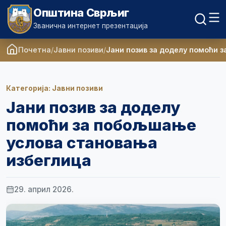
Општина Сврљиг
Званична интернет презентација
Почетна
Јавни позиви
Јани позив за доделу помоћи 
Категорија: Јавни позиви
Јани позив за доделу
помоћи за побољшање
услова становања
избеглица
29. април 2026.