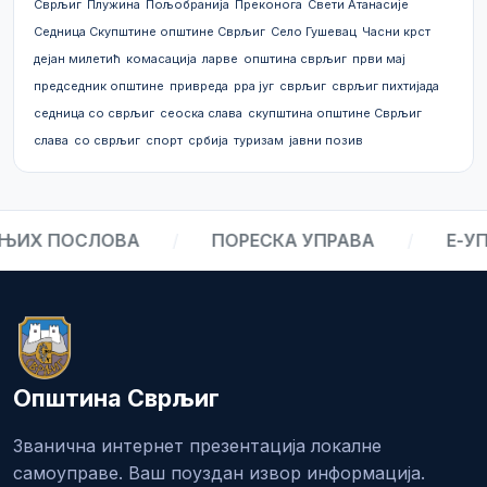
Сврљиг
Плужина
Пољобранија
Преконога
Свети Атанасије
Седница Скупштине општине Сврљиг
Село Гушевац
Часни крст
дејан милетић
комасација
ларве
општина сврљиг
први мај
председник општине
привреда
рра југ
сврљиг
сврљиг пихтијада
седница со сврљиг
сеоска слава
скупштина општине Сврљиг
слава
со сврљиг
спорт
србија
туризам
јавни позив
ИХ ПОСЛОВА
/
ПОРЕСКА УПРАВА
/
Е-УПР
Општина Сврљиг
Званична интернет презентација локалне
самоуправе. Ваш поуздан извор информација.