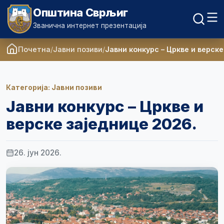
Општина Сврљиг
Званична интернет презентација
Почетна
Јавни позиви
Јавни конкурс – Цркве и верске
Категорија: Јавни позиви
Јавни конкурс – Цркве и
верске заједнице 2026.
26. јун 2026.