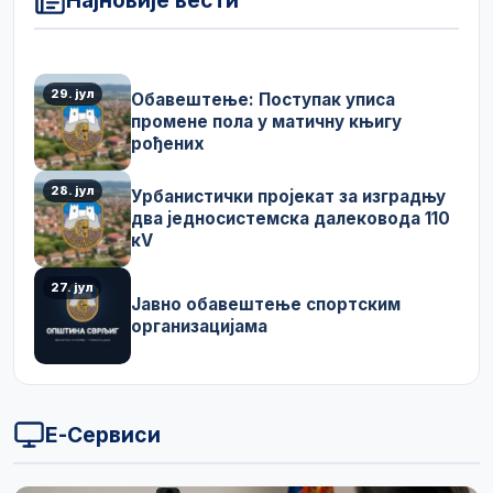
29. јул
Обавештење: Поступак уписа
промене пола у матичну књигу
рођених
28. јул
Урбанистички пројекат за изградњу
два једносистемска далековода 110
кV
27. јул
Јавно обавештење спортским
организацијама
Е-Сервиси