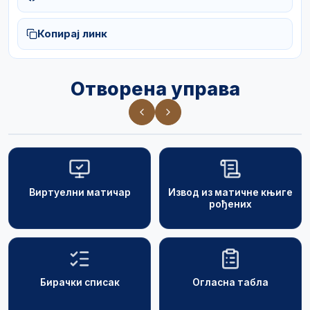
Копирај линк
Отворена управа
Виртуелни матичар
Извод из матичне књиге
рођених
Бирачки списак
Огласна табла