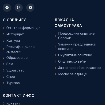
О СВРЉИГУ
ЛОКАЛНА
САМОУПРАВА
Опште информације
Председник општине
Историјат
Сврљиг
Култура
Заменик председника
Религија, цркве и
општине
храмови
Скупштина општине
Образовање
Општинско веће
Sela
Јавно правобранилаштво
Здравство
Месне заједнице
Спорт
Туризам
КОНТАКТ ИНФО
Контакт