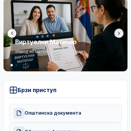
Бирачки списак
Огласна табла
Брзи приступ
Општинска документа