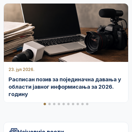
23. јул 2026.
Расписан позив за појединачна давања у
области јавног информисања за 2026.
годину
Најновије вести