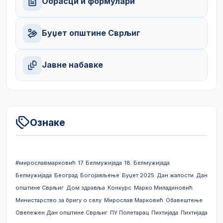
Обрасци и формулари
Буџет општине Сврљиг
Јавне набавке
Ознаке
#мирославмарковић
17. Белмужијада
18. Белмужијада
Белмужијада
Београд
Богојављење
Буџет 2025
Дан жалости
Дан
општине Сврљиг
Дом здравља
Конкурс
Марко Миладиновић
Министарство за бригу о селу
Мирослав Марковић
Обавештење
Овележен Дан општине Сврљиг
ПУ Полетарац
Пихтијада
Пихтијада