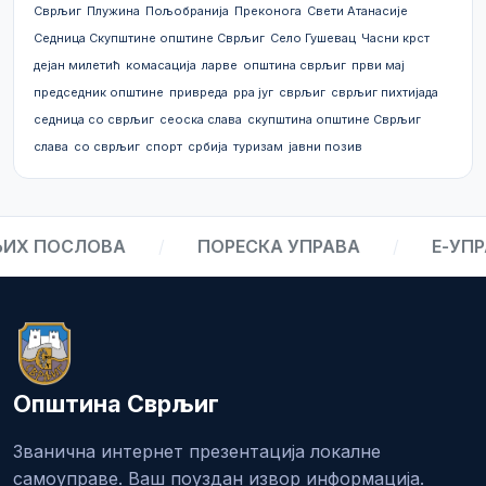
Сврљиг
Плужина
Пољобранија
Преконога
Свети Атанасије
Седница Скупштине општине Сврљиг
Село Гушевац
Часни крст
дејан милетић
комасација
ларве
општина сврљиг
први мај
председник општине
привреда
рра југ
сврљиг
сврљиг пихтијада
седница со сврљиг
сеоска слава
скупштина општине Сврљиг
слава
со сврљиг
спорт
србија
туризам
јавни позив
Х ПОСЛОВА
/
ПОРЕСКА УПРАВА
/
Е-УПРА
Општина Сврљиг
Званична интернет презентација локалне
самоуправе. Ваш поуздан извор информација.