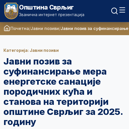
Општина Сврљиг
Званична интернет презентација
Почетна
Јавни позиви
Јавни позив за суфинансирање 
Категорија: Јавни позиви
Јавни позив за
суфинансирање мера
енергетске санације
породичних кућа и
станова на територији
општине Сврљиг за 2025.
годину