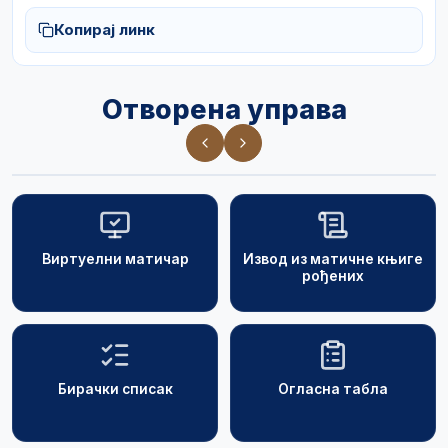
Копирај линк
Отворена управа
Виртуелни матичар
Извод из матичне књиге
рођених
Бирачки списак
Огласна табла