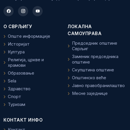
О СВРЉИГУ
ЛОКАЛНА
САМОУПРАВА
Опште информације
Председник општине
Историјат
Сврљиг
Култура
Заменик председника
Религија, цркве и
општине
храмови
Скупштина општине
Образовање
Општинско веће
Sela
Јавно правобранилаштво
Здравство
Месне заједнице
Спорт
Туризам
КОНТАКТ ИНФО
Контакт