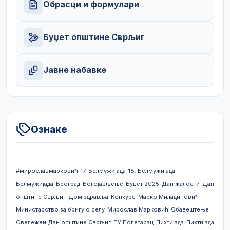
Обрасци и формулари
Буџет општине Сврљиг
Јавне набавке
Ознаке
#мирославмарковић
17. Белмужијада
18. Белмужијада
Белмужијада
Београд
Богојављење
Буџет 2025
Дан жалости
Дан
општине Сврљиг
Дом здравља
Конкурс
Марко Миладиновић
Министарство за бригу о селу
Мирослав Марковић
Обавештење
Овележен Дан општине Сврљиг
ПУ Полетарац
Пихтијада
Пихтијада