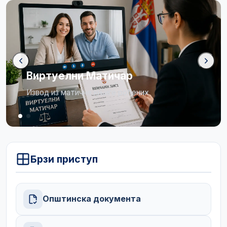
Бирачки списак
Огласна табла
Брзи приступ
Општинска документа