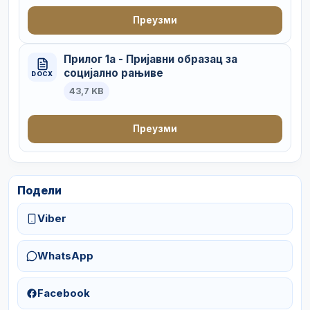
Преузми
Прилог 1а - Пријавни образац за
социјално рањиве
DOCX
43,7 KB
Преузми
Подели
Viber
WhatsApp
Facebook