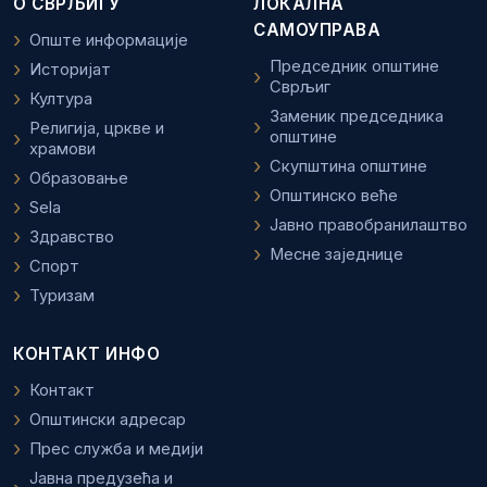
О СВРЉИГУ
ЛОКАЛНА
САМОУПРАВА
Опште информације
Председник општине
Историјат
Сврљиг
Култура
Заменик председника
Религија, цркве и
општине
храмови
Скупштина општине
Образовање
Општинско веће
Sela
Јавно правобранилаштво
Здравство
Месне заједнице
Спорт
Туризам
КОНТАКТ ИНФО
Контакт
Општински адресар
Прес служба и медији
Јавна предузећа и