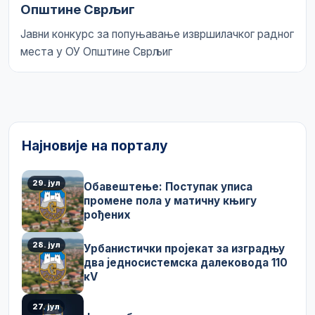
Општине Сврљиг
Јавни конкурс за попуњавање извршилачког радног
места у ОУ Општине Сврљиг
Најновије на порталу
29. јул
Обавештење: Поступак уписа
промене пола у матичну књигу
рођених
28. јул
Урбанистички пројекат за изградњу
два једносистемска далековода 110
кV
27. јул