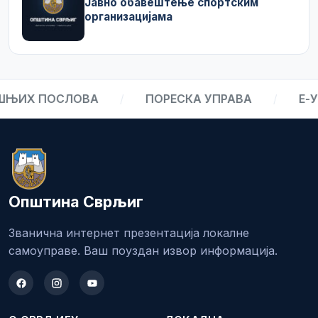
Јавно обавештење спортским
организацијама
ШЊИХ ПОСЛОВА
/
ПОРЕСКА УПРАВА
/
Е-У
Општина Сврљиг
Званична интернет презентација локалне
самоуправе. Ваш поуздан извор информација.