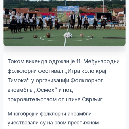
Током викенда одржан је 11. Међународни
фолклорни фестивал ,,Игра коло крај
Тимока’’ у организацији Фолклорног
ансамбла ,,Осмех’’ и под
покровитељством општине Сврљиг.
Многобројни фолклорни ансамбли
учествовали су на овом престижном