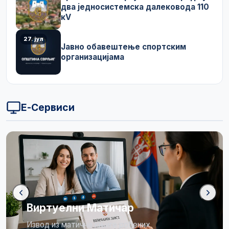
два једносистемска далековода 110
кV
27. јул
Јавно обавештење спортским
организацијама
Е-Сервиси
Бирачки списак
Огласна табла