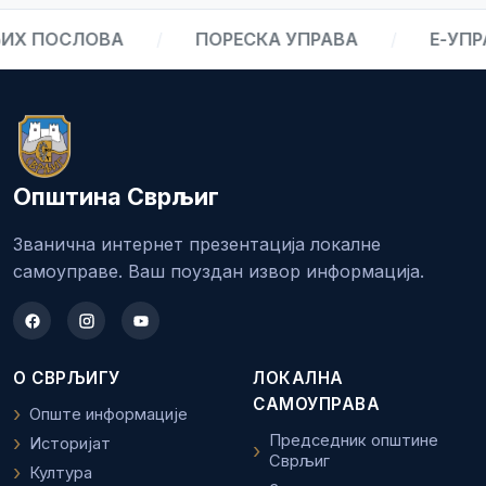
Х ПОСЛОВА
/
ПОРЕСКА УПРАВА
/
Е-УПРА
Општина Сврљиг
Званична интернет презентација локалне
самоуправе. Ваш поуздан извор информација.
О СВРЉИГУ
ЛОКАЛНА
САМОУПРАВА
Опште информације
Председник општине
Историјат
Сврљиг
Култура