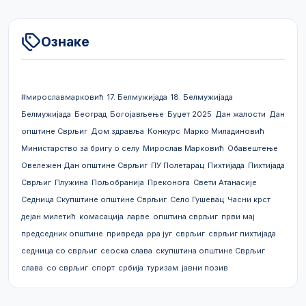
Ознаке
#мирославмарковић
17. Белмужијада
18. Белмужијада
Белмужијада
Београд
Богојављење
Буџет 2025
Дан жалости
Дан
општине Сврљиг
Дом здравља
Конкурс
Марко Миладиновић
Министарство за бригу о селу
Мирослав Марковић
Обавештење
Овележен Дан општине Сврљиг
ПУ Полетарац
Пихтијада
Пихтијада
Сврљиг
Плужина
Пољобранија
Преконога
Свети Атанасије
Седница Скупштине општине Сврљиг
Село Гушевац
Часни крст
дејан милетић
комасација
ларве
општина сврљиг
први мај
председник општине
привреда
рра југ
сврљиг
сврљиг пихтијада
седница со сврљиг
сеоска слава
скупштина општине Сврљиг
слава
со сврљиг
спорт
србија
туризам
јавни позив