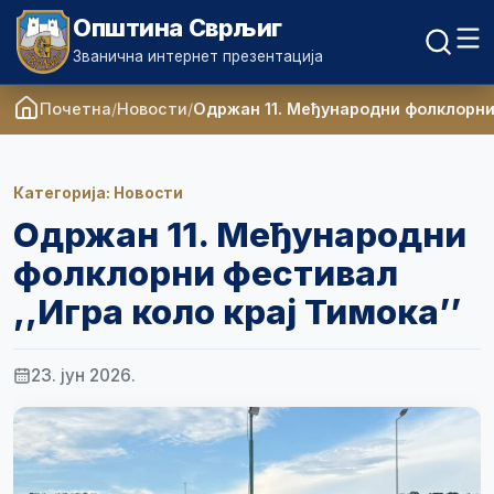
Општина Сврљиг
Званична интернет презентација
Почетна
Новости
Одржан 11. Међународни фолклорни 
Категорија: Новости
Одржан 11. Међународни
фолклорни фестивал
,,Игра коло крај Тимока’’
23. јун 2026.