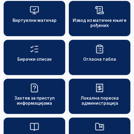
Виртуелни матичар
Извод из матичне књиге
рођених
Бирачки списак
Огласна табла
Захтев за приступ
Локална пореска
информацијама
администрација