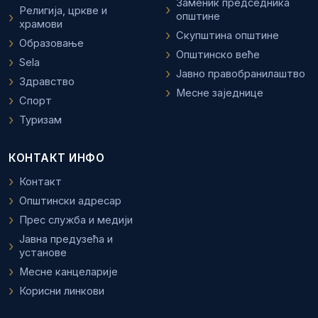
Заменик председника
Религија, цркве и
општине
храмови
Скупштина општине
Образовање
Општинско веће
Sela
Јавно правобранилаштво
Здравство
Месне заједнице
Спорт
Туризам
КОНТАКТ ИНФО
Контакт
Општински адресар
Прес служба и медији
Јавна предузећа и
установе
Месне канцеларије
Корисни линкови