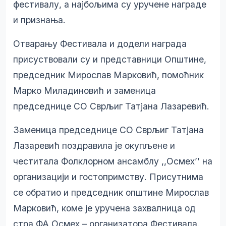
фестивалу, а најбољима су уручене награде
и признања.
Отварању Фестивала и додели награда
присуствовали су и представници Општине,
председник Мирослав Марковић, помоћник
Марко Миладиновић и заменица
председнице СО Сврљиг Татјана Лазаревић.
Заменица председнице СО Сврљиг Татјана
Лазаревић поздравила је окупљене и
честитала Фолклорном ансамблу ,,Осмех’’ на
организацији и гостопримству. Присутнима
се обратио и председник општине Мирослав
Марковић, коме је уручена захвалница од
стра ФА Осмех – организатора Фестивала.