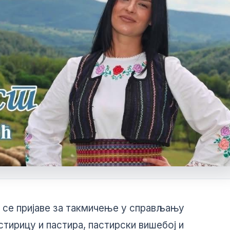
Виртуелни Матичар
а се пријаве за такмичење у справљању
Извод из матичне књиге рођених
стирицу и пастира, пастирски вишебој и