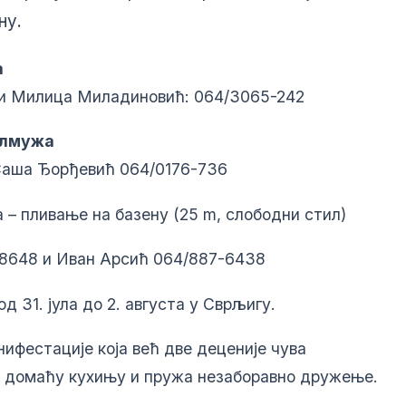
ну.
а
и Милица Миладиновић: 064/3065-242
елмужа
Саша Ђорђевић 064/0176-736
– пливање на базену (25 m, слободни стил)
-8648 и Иван Арсић 064/887-6438
 31. јула до 2. августа у Сврљигу.
ифестације која већ две деценије чува
е домаћу кухињу и пружа незаборавно дружење.