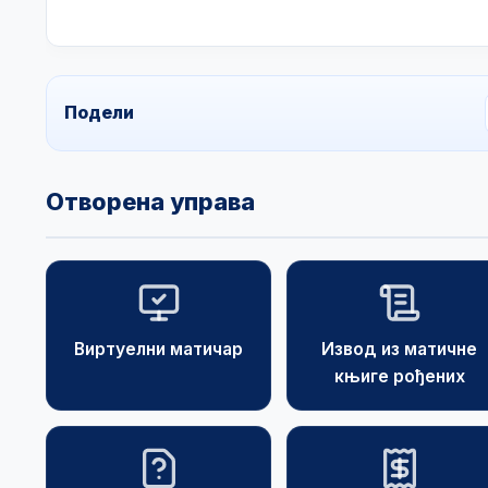
Подели
Отворена управа
Виртуелни матичар
Извод из матичне
књиге рођених