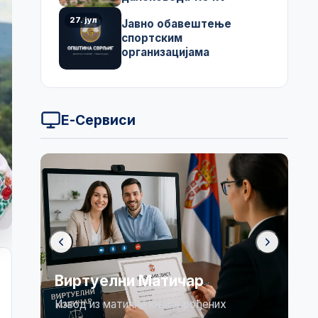
27. јул
Јавно обавештење
спортским
организацијама
Е-Сервиси
Бирачки списак
Огласна табла