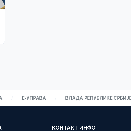
27. јул 2026.
Јавно обавештење спортским
организацијама
Е-УПРАВА
/
ВЛАДА РЕПУБЛИКЕ СРБИЈЕ
/
А
КОНТАКТ ИНФО