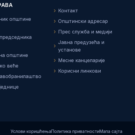
РАВА
Контакт
ник општине
Општински адресар
Прес служба и медији
 председника
Јавна предузећа и
установе
на општине
Месне канцеларије
ко веће
Корисни линкови
равобранилаштво
једнице
Услови коришћења
Политика приватности
Мапа сајта