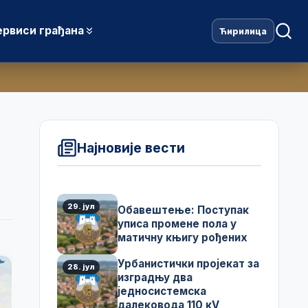
ервиси грађана
Ћирилица
Најновије вести
29. јул
Обавештење: Поступак
уписа промене пола у
матичну књигу рођених
Урбанистички пројекат за
28. јул
изградњу два
једносистемска
далековода 110 кV