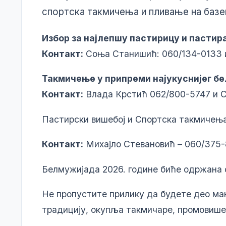
спортска такмичења и пливање на базе
Избор за најлепшу пастирицу и пастир
Контакт:
Соња Станишић: 060/134-0133 
Такмичење у припреми најукуснијег б
Контакт:
Влада Крстић 062/800-5747 и 
Пастирски вишебој и Спортска такмичења 
Контакт:
Михајло Стевановић – 060/375
Белмужијада 2026. године биће одржана од
Не пропустите прилику да будете део ман
традицију, окупља такмичаре, промовиш