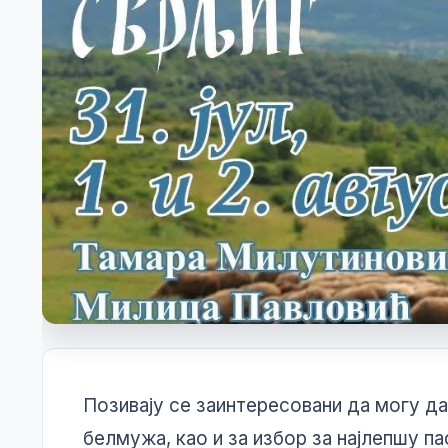
Бирачки списак
Позивају се заинтересовани да могу д
Огласна табла
белмужа, као и за избор за најлепшу па