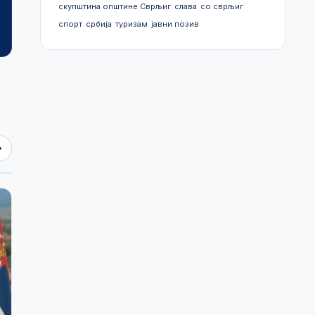
скупштина општине Сврљиг
слава
со сврљиг
спорт
србија
туризам
јавни позив
Просторни план
План генералне
општине Сврљиг
регулације
2024