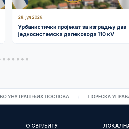
28. јул 2026.
Урбанистички пројекат за изградњу два
једносистемска далековода 110 кV
ТРАШЊИХ ПОСЛОВА
/
ПОРЕСКА УПРАВА
/
О СВРЉИГУ
ЛОКАЛН