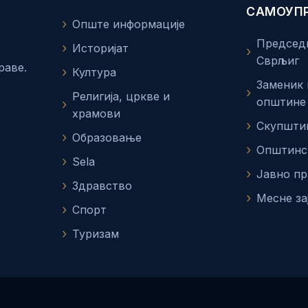
САМОУП
Опште информације
Председ
Историјат
Сврљиг
раве.
Култура
Заменик
Религија, цркве и
општине
храмови
Скупшти
Образовање
Општинс
Sela
Јавно п
Здравство
Месне за
Спорт
Туризам