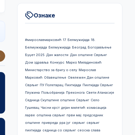
Ознаке
#мирославмарковић
17. Белмужијада
18.
Белмужијада
Белмужијада
Београд
Богојављење
Буџет 2025
Дан жалости
Дан општине Сврљиг
Дом здравља
Конкурс
Марко Миладиновић
Министарство за бригу о селу
Мирослав
Марковић
Обавештење
Овележен Дан општине
Сврљиг
ПУ Полетарац
Пихтијада
Пихтијада Сврљиг
Плужина
Пољобранија
Преконога
Свети Атанасије
Јавне расправе
Скупштинске одлук
Седница Скупштине општине Сврљиг
Село
Гушевац
Часни крст
дејан милетић
комасација
ларве
општина сврљиг
први мај
председник
општине
привреда
рра југ
сврљиг
сврљиг
пихтијада
седница со сврљиг
сеоска слава