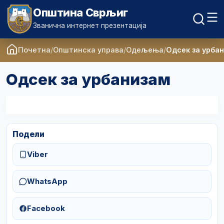
Општина Сврљиг
Званична интернет презентација
Почетна
Општинска управа
Одељења
Одсек за урба
Одсек за урбанизам
Подели
Viber
WhatsApp
Facebook