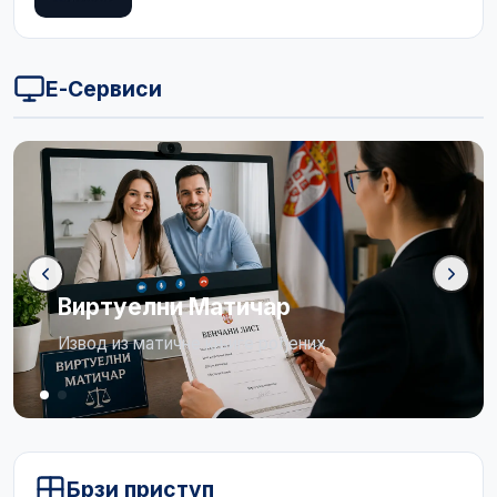
Е-Сервиси
Виртуелни Матичар
Извод из матичне књиге рођених
Брзи приступ