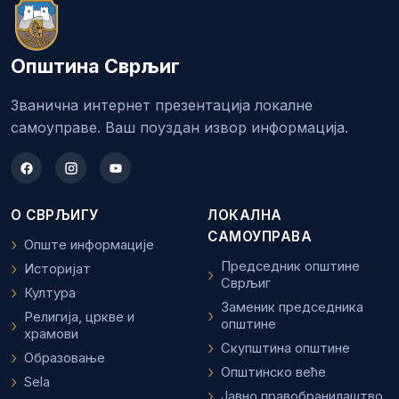
Општина Сврљиг
Званична интернет презентација локалне
самоуправе. Ваш поуздан извор информација.
О СВРЉИГУ
ЛОКАЛНА
САМОУПРАВА
Опште информације
Председник општине
Историјат
Сврљиг
Култура
Заменик председника
Религија, цркве и
општине
храмови
Скупштина општине
Образовање
Општинско веће
Sela
Јавно правобранилаштво