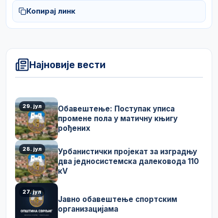
Копирај линк
Најновије вести
29. јул
Обавештење: Поступак уписа
промене пола у матичну књигу
рођених
28. јул
Урбанистички пројекат за изградњу
два једносистемска далековода 110
кV
27. јул
Јавно обавештење спортским
организацијама