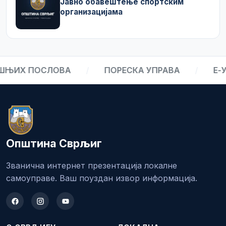
Јавно обавештење спортским
организацијама
ШЊИХ ПОСЛОВА
/
ПОРЕСКА УПРАВА
/
Е-У
Општина Сврљиг
Званична интернет презентација локалне
самоуправе. Ваш поуздан извор информација.