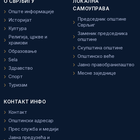
О СВРЉИГУ
ЛОКАЛНА
САМОУПРАВА
Опште информације
Председник општине
Историјат
Сврљиг
Култура
Заменик председника
Религија, цркве и
општине
храмови
Скупштина општине
Образовање
Општинско веће
Sela
Јавно правобранилаштво
Здравство
Месне заједнице
Спорт
Туризам
КОНТАКТ ИНФО
Контакт
Општински адресар
Прес служба и медији
Јавна предузећа и