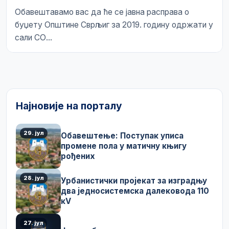
Обавештавамо вас да ће се јавна расправа о
буџету Општине Сврљиг за 2019. годину одржати у
сали СО...
Најновије на порталу
29. јул
Обавештење: Поступак уписа
промене пола у матичну књигу
рођених
28. јул
Урбанистички пројекат за изградњу
два једносистемска далековода 110
кV
27. јул