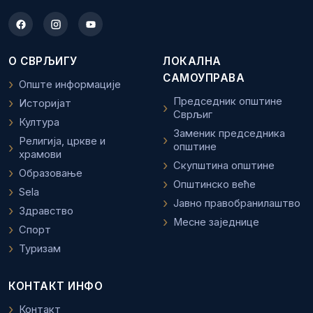
О СВРЉИГУ
ЛОКАЛНА
САМОУПРАВА
Опште информације
Председник општине
Историјат
Сврљиг
Култура
Заменик председника
Религија, цркве и
општине
храмови
Скупштина општине
Образовање
Општинско веће
Sela
Јавно правобранилаштво
Здравство
Месне заједнице
Спорт
Туризам
КОНТАКТ ИНФО
Контакт