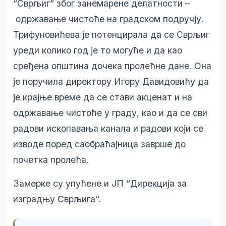
“Сврљиг“ због занемарене делатности –
одржавање чистоће на градском подручју.
Трифуновићева је потенцирала да се Сврљиг
уреди колико год је то могуће и да као
сређена општина дочека пролећне дане. Она
је поручила директору Игору Давидовићу да
је крајње време да се стави акценат и на
одржавање чистоће у граду, као и да се сви
радови ископавања канала и радови који се
изводе поред саобраћајница заврше до
почетка пролећа.
Замерке су упућене и ЈП “Дирекција за
изградњу Сврљига“.