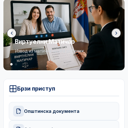
Бирачки списак
Огласна табла
Брзи приступ
Општинска документа