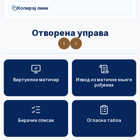
Копирај линк
Отворена управа
Виртуелни матичар
Извод из матичне књиге
рођених
Бирачки списак
Огласна табла