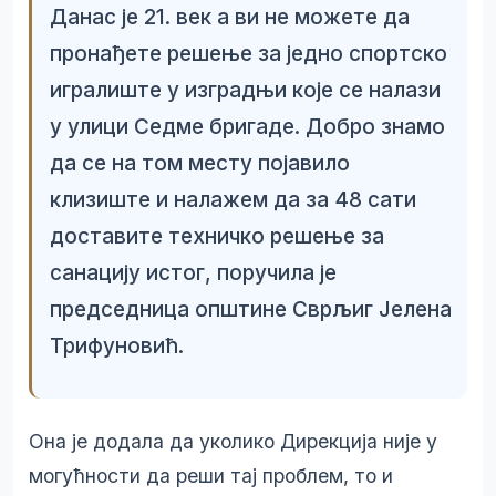
Данас је 21. век а ви не можете да
пронађете решење за једно спортско
игралиште у изградњи које се налази
у улици Седме бригаде. Добро знамо
да се на том месту појавило
клизиште и налажем да за 48 сати
доставите техничко решење за
санацију истог, поручила је
председница општине Сврљиг Јелена
Трифуновић.
Она је додала да уколико Дирекција није у
могућности да реши тај проблем, то и