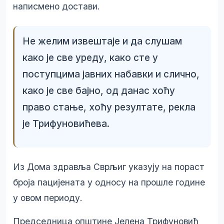
написмено достави.
Не желим извештаје и да слушам
како је све уреду, како сте у
поступцима јавних набавки и слично,
како је све бајно, од данас хоћу
право стање, хоћу резултате, рекла
је Трифуновићева.
Из Дома здравља Сврљиг указују на пораст
броја пацијената у односу на прошле године
у овом периоду.
Председница општине Јелена Трифуновић