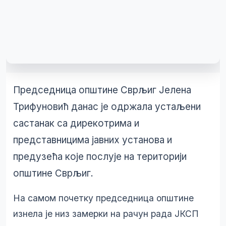
Председница општине Сврљиг Јелена
Трифуновић данас је одржала устаљени
састанак са дирекотрима и
представницима јавних установа и
предузећа које послује на територији
општине Сврљиг.
На самом почетку председница општине
изнела је низ замерки на рачун рада ЈКСП