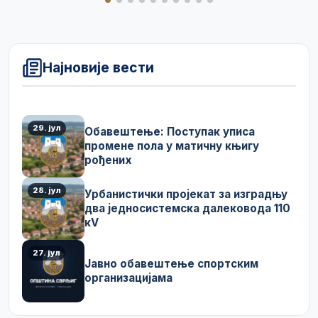
Најновије вести
29. јул
Обавештење: Поступак уписа
промене пола у матичну књигу
рођених
28. јул
Урбанистички пројекат за изградњу
два једносистемска далековода 110
кV
27. јул
Јавно обавештење спортским
организацијама