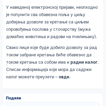
У наведеној електронској пријави, неопходно
је попунити сва обавезна поља у циљу
добијања дозволе за кретање са циљем
спровођења послова у сточарству (мужа
домаћих животиња и радови на пчелињаку).
Свако лице које буде добило дозволу за рад
током забране кретањa биће обавезно да
током кретања са собом има и
радни налог
.
Списак информација које мора да садржи
налог можете преузети –
овде
.
Подели