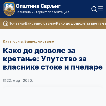
Општина Сврљиг
Званична интернет презентација
Почетна
Ванредно стање
Како до дозволе за кретање
Категорија: Ванредно стање
Како до дозволе за
кретање: Упутство за
власнике стоке и пчеларе
22. март 2020.