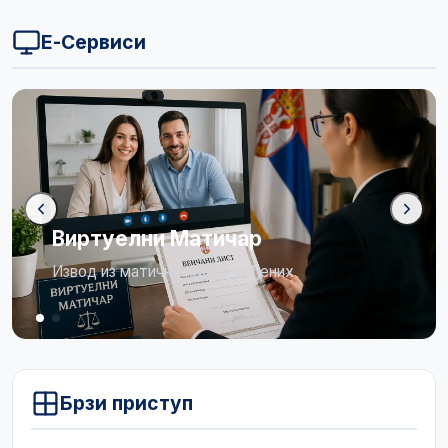
Е-Сервиси
Бирачки списак
Огласна табла
Брзи приступ