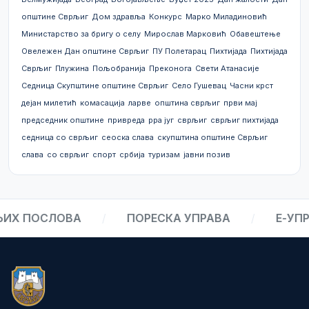
општине Сврљиг
Дом здравља
Конкурс
Марко Миладиновић
Министарство за бригу о селу
Мирослав Марковић
Обавештење
Овележен Дан општине Сврљиг
ПУ Полетарац
Пихтијада
Пихтијада
Сврљиг
Плужина
Пољобранија
Преконога
Свети Атанасије
Седница Скупштине општине Сврљиг
Село Гушевац
Часни крст
дејан милетић
комасација
ларве
општина сврљиг
први мај
председник општине
привреда
рра југ
сврљиг
сврљиг пихтијада
седница со сврљиг
сеоска слава
скупштина општине Сврљиг
слава
со сврљиг
спорт
србија
туризам
јавни позив
Х ПОСЛОВА
/
ПОРЕСКА УПРАВА
/
Е-УПРА