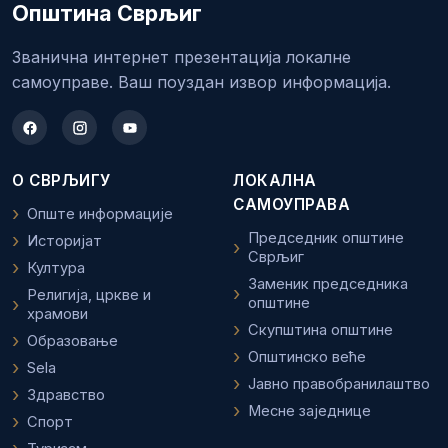
Општина Сврљиг
Званична интернет презентација локалне
самоуправе. Ваш поуздан извор информација.
О СВРЉИГУ
ЛОКАЛНА
САМОУПРАВА
Опште информације
Председник општине
Историјат
Сврљиг
Култура
Заменик председника
Религија, цркве и
општине
храмови
Скупштина општине
Образовање
Општинско веће
Sela
Јавно правобранилаштво
Здравство
Месне заједнице
Спорт