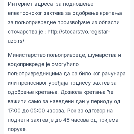
Интернет адреса за подношење
електронског захтева за одобрење кретања
за пољопривредне произвођаче из области
сточарства је :
http://stocarstvo.registar-
uzb.rs/
Министарство пољопривреде, шумарства и
водопривреде је омогућило
пољопривредницима да са било ког рачунара
или преносивог уређаја поднесу захтев за
одобрење кретања. Дозвола кретања ће
важити само за наведени дан у периоду од
17:00 до 05:00 часова. Рок за одговор на
поднети захтев је до 48 часова од пријема
поруке.