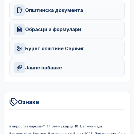
Општинска документа
Обрасци и формулари
Буџет општине Сврљиг
Јавне набавке
Ознаке
#мирославмарковић
17. Белмужијада
18. Белмужијада
Белмужијада
Београд
Богојављење
Буџет 2025
Дан жалости
Дан