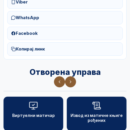
Viber
WhatsApp
Facebook
Копирај линк
Отворена управа
Виртуелни матичар
Извод из матичне књиге
рођених