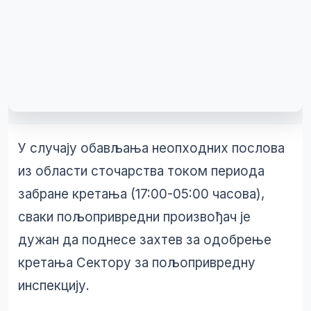
У случају обављања неопходних послова
из области сточарства током периода
забране кретањa (17:00-05:00 часова),
сваки пољопривредни произвођач је
дужан да поднесе захтев за одобрење
кретања Сектору за пољопривредну
инспекцију.