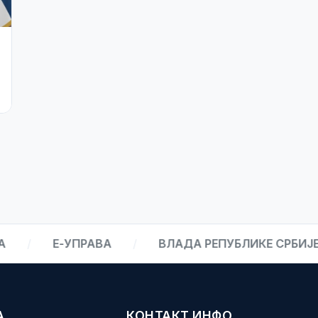
27. јул 2026.
Јавно обавештење спортским
организацијама
Е-УПРАВА
/
ВЛАДА РЕПУБЛИКЕ СРБИЈЕ
/
А
КОНТАКТ ИНФО