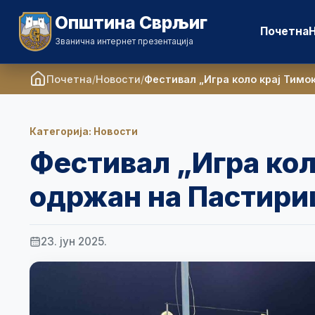
Општина Сврљиг
Почетна
Званична интернет презентација
Почетна
Новости
Фестивал „Игра коло крај Тимо
Категорија: Новости
Фестивал „Игра кол
одржан на Пастир
23. јун 2025.