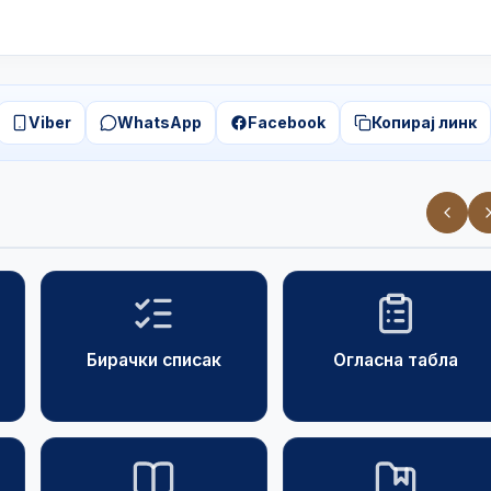
Viber
WhatsApp
Facebook
Копирај линк
Бирачки списак
Огласна табла