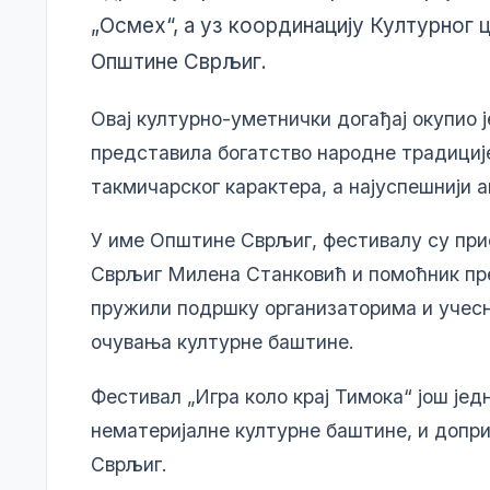
„Осмех“, а уз координацију Културног 
Општине Сврљиг.
Овај културно-уметнички догађај окупио ј
представила богатство народне традиције,
такмичарског карактера, а најуспешнији 
У име Општине Сврљиг, фестивалу су пр
Сврљиг Милена Станковић и помоћник пр
пружили подршку организаторима и учес
очувања културне баштине.
Фестивал „Игра коло крај Тимока“ још јед
нематеријалне културне баштине, и допри
Сврљиг.