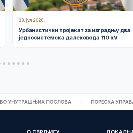
28. јул 2026.
Урбанистички пројекат за изградњу два
једносистемска далековода 110 кV
УТРАШЊИХ ПОСЛОВА
/
ПОРЕСКА УПРАВА
/
О СВРЉИГУ
ЛОКАЛН