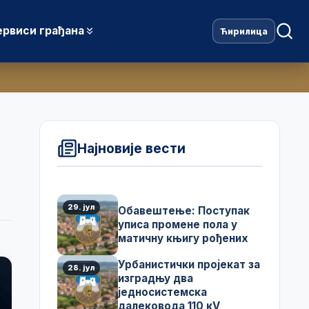
ервиси грађана
Ћирилица
Најновије вести
29. јул
Обавештење: Поступак
уписа промене пола у
матичну књигу рођених
Урбанистички пројекат за
28. јул
изградњу два
једносистемска
далековода 110 кV