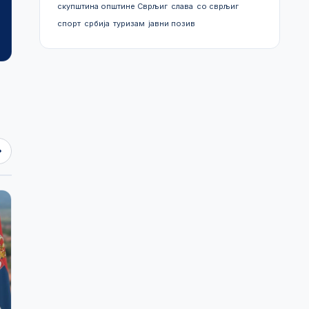
скупштина општине Сврљиг
слава
со сврљиг
спорт
србија
туризам
јавни позив
Просторни план
План генералне
општине Сврљиг
регулације
2024