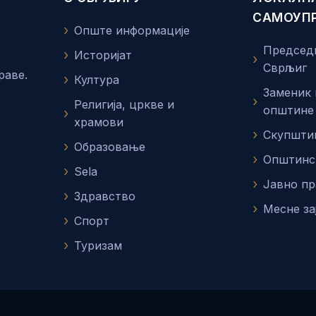
САМОУП
Опште информације
Председ
Историјат
Сврљиг
раве.
Култура
Заменик
Религија, цркве и
општине
храмови
Скупшти
Образовање
Општинс
Sela
Јавно п
Здравство
Месне за
Спорт
Туризам