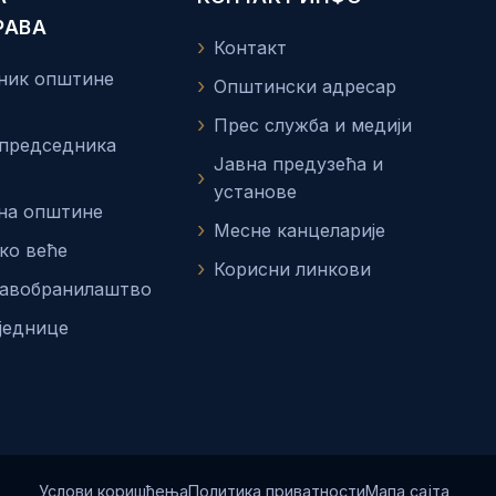
РАВА
Контакт
ник општине
Општински адресар
Прес служба и медији
 председника
Јавна предузећа и
установе
на општине
Месне канцеларије
ко веће
Корисни линкови
равобранилаштво
једнице
Услови коришћења
Политика приватности
Мапа сајта