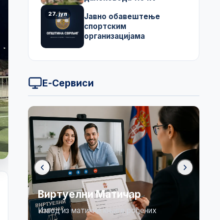
27. јул
Јавно обавештење
спортским
организацијама
Е-Сервиси
Бирачки списак
Огласна табла