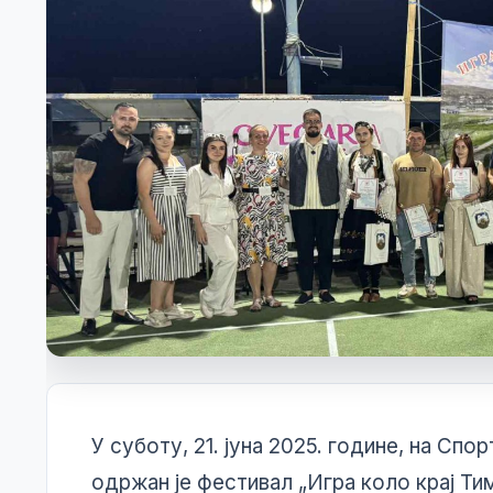
Бирачки списак
У суботу, 21. јуна 2025. године, на С
Огласна табла
одржан је фестивал „Игра коло крај Ти