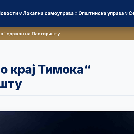
Новости
Локална самоуправа
Општинска управа
С
ка“ одржан на Пастиришту
о крај Тимока“
ишту