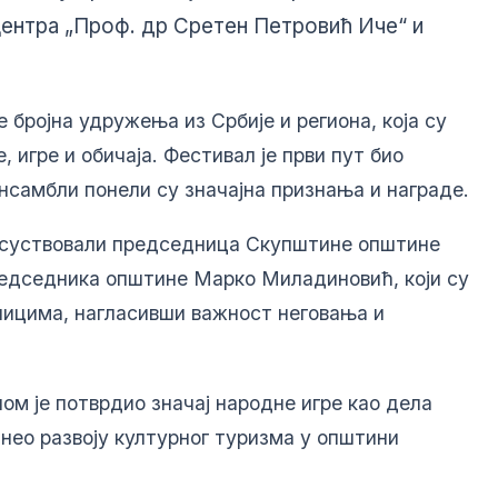
центра „Проф. др Сретен Петровић Иче“ и
е бројна удружења из Србије и региона, која су
 игре и обичаја. Фестивал је први пут био
ансамбли понели су значајна признања и награде.
исуствовали председница Скупштине општине
едседника општине Марко Миладиновић, који су
ницима, нагласивши важност неговања и
ном је потврдио значај народне игре као дела
нео развоју културног туризма у општини