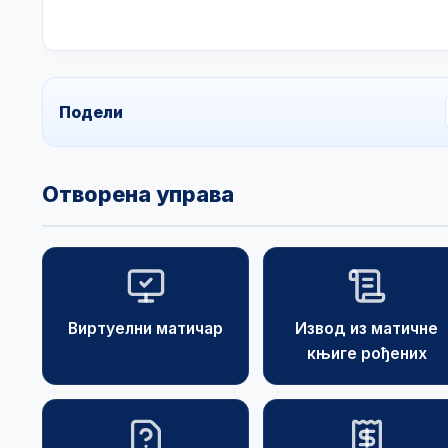
Подели
Отворена управа
Виртуелни матичар
Извод из матичне
књиге рођених