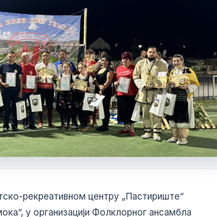
Виртуелни Матичар
портско-рекреативном центру „Пастириште“
Извод из матичне књиге рођених
мока“, у организацији Фолклорног ансамбла