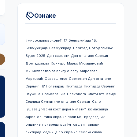
Ознаке
#мирославмарковић
17. Белмужијада
18.
Белмужијада
Белмужијада
Београд
Богојављење
Буџет 2025
Дан жалости
Дан општине Сврљиг
Дом здравља
Конкурс
Марко Миладиновић
Министарство за бригу о селу
Мирослав
Марковић
Обавештење
Овележен Дан општине
Сврљиг
ПУ Полетарац
Пихтијада
Пихтијада Сврљиг
Плужина
Пољобранија
Преконога
Свети Атанасије
Јавне расправе
Скупштинске одлук
Седница Скупштине општине Сврљиг
Село
Гушевац
Часни крст
дејан милетић
комасација
ларве
општина сврљиг
први мај
председник
општине
привреда
рра југ
сврљиг
сврљиг
пихтијада
седница со сврљиг
сеоска слава