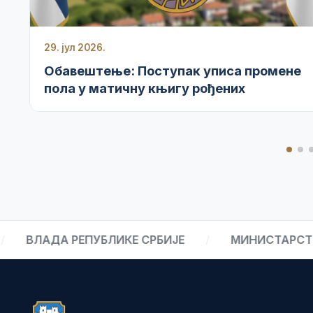
29. јул 2026.
Обавештење: Поступак уписа промене
пола у матичну књигу рођених
АДА РЕПУБЛИКЕ СРБИЈЕ
/
МИНИСТАРСТВО УН