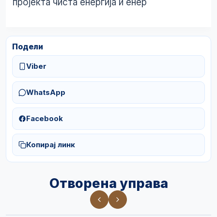
пројекта чиста енергија и енер
Подели
Viber
WhatsApp
Facebook
Копирај линк
Отворена управа