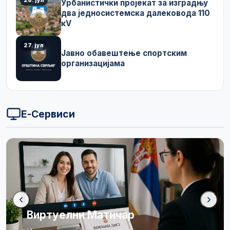
Урбанистички пројекат за изградњу
два једносистемска далековода 110
кV
27. јул
Јавно обавештење спортским
организацијама
Е-Сервиси
Бирачки списак