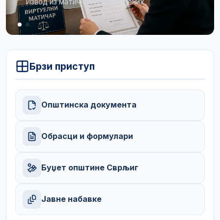
Огласна табла
Брзи приступ
Општинска документа
Обрасци и формулари
Буџет општине Сврљиг
Јавне набавке