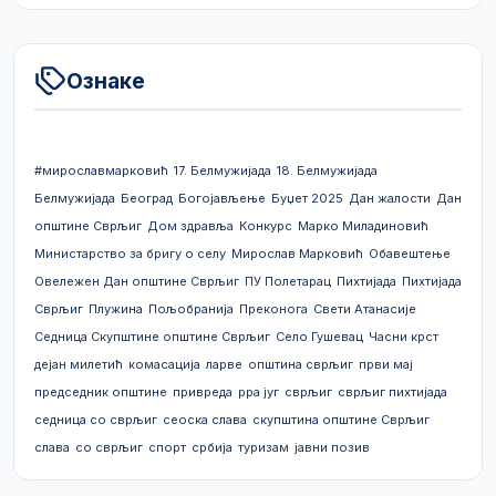
Ознаке
#мирославмарковић
17. Белмужијада
18. Белмужијада
Белмужијада
Београд
Богојављење
Буџет 2025
Дан жалости
Дан
општине Сврљиг
Дом здравља
Конкурс
Марко Миладиновић
Министарство за бригу о селу
Мирослав Марковић
Обавештење
Овележен Дан општине Сврљиг
ПУ Полетарац
Пихтијада
Пихтијада
Сврљиг
Плужина
Пољобранија
Преконога
Свети Атанасије
Седница Скупштине општине Сврљиг
Село Гушевац
Часни крст
дејан милетић
комасација
ларве
општина сврљиг
први мај
председник општине
привреда
рра југ
сврљиг
сврљиг пихтијада
седница со сврљиг
сеоска слава
скупштина општине Сврљиг
слава
со сврљиг
спорт
србија
туризам
јавни позив