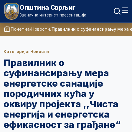
Општина Сврљиг
Званична интернет презентација
Почетна
Новости
Правилник о суфинансирању мера ен
Категорија: Новости
Правилник о
суфинансирању мера
енергетске санације
породичних кућа у
оквиру пројекта ,,Чиста
енергија и енергетска
ефикасност за грађане“