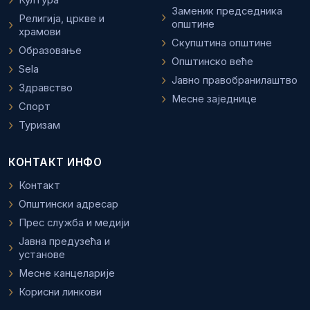
Заменик председника
Религија, цркве и
општине
храмови
Скупштина општине
Образовање
Општинско веће
Sela
Јавно правобранилаштво
Здравство
Месне заједнице
Спорт
Туризам
КОНТАКТ ИНФО
Контакт
Општински адресар
Прес служба и медији
Јавна предузећа и
установе
Месне канцеларије
Корисни линкови