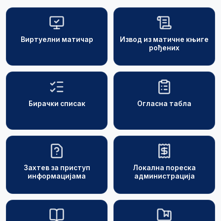
Виртуелни матичар
Извод из матичне књиге
рођених
Бирачки списак
Огласна табла
Захтев за приступ
Локална пореска
информацијама
администрација