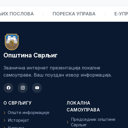
Х ПОСЛОВА
/
ПОРЕСКА УПРАВА
/
Е-УПРА
Општина Сврљиг
Званична интернет презентација локалне
самоуправе. Ваш поуздан извор информација.
О СВРЉИГУ
ЛОКАЛНА
САМОУПРАВА
Опште информације
Председник општине
Историјат
Сврљиг
Култура