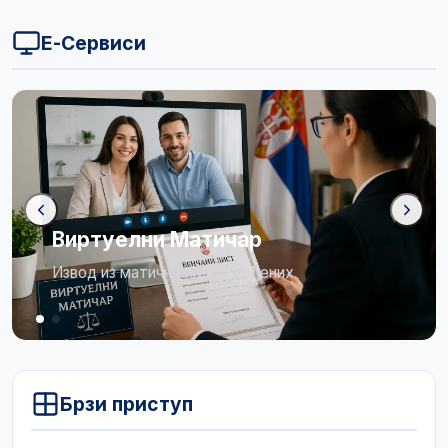
Е-Сервиси
Бирачки списак
Огласна табла
Брзи приступ