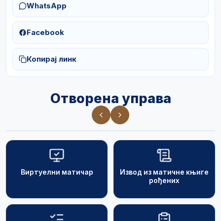
WhatsApp
Facebook
Копирај линк
Отворена управа
Виртуелни матичар
Извод из матичне књиге
рођених