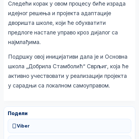
Следећи корак у овом процесу биће израда
идејног решења и пројекта адаптације
дворишта школе, који ће обухватити
предлоге настале управо кроз дијалог са
најмлађима.
Подршку овој иницијативи дала је и Основна
школа „Добрила Стамболић“ Сврљиг, која ће
активно учествовати у реализацији пројекта
у сарадњи са локалном самоуправом.
Подели
Viber