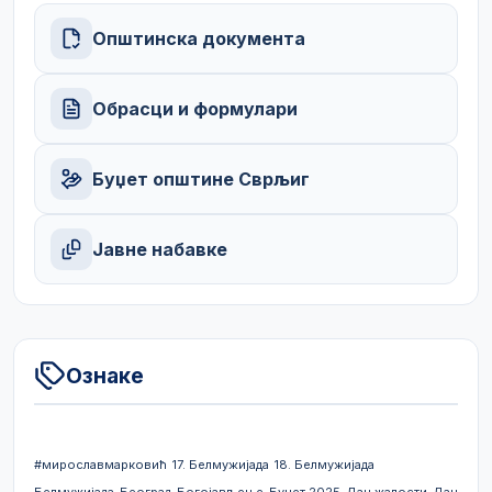
Општинска документа
Обрасци и формулари
Буџет општине Сврљиг
Јавне набавке
Ознаке
#мирославмарковић
17. Белмужијада
18. Белмужијада