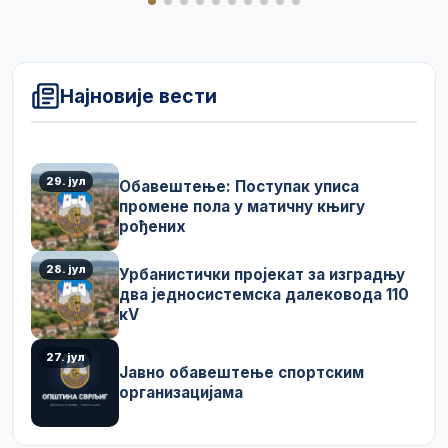
Најновије вести
29. јул
Обавештење: Поступак уписа
промене пола у матичну књигу
рођених
28. јул
Урбанистички пројекат за изградњу
два једносистемска далековода 110
кV
27. јул
Јавно обавештење спортским
организацијама