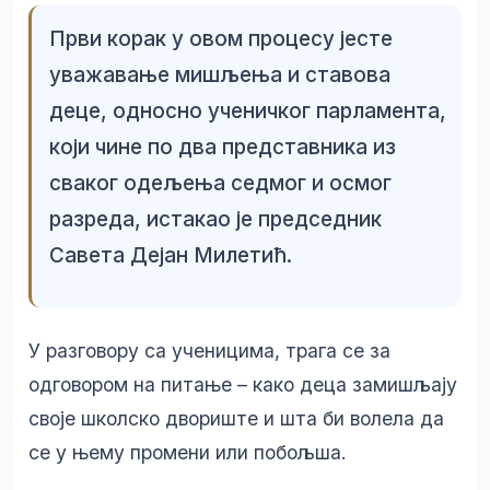
Први корак у овом процесу јесте
уважавање мишљења и ставова
деце, односно ученичког парламента,
који чине по два представника из
сваког одељења седмог и осмог
разреда, истакао је председник
Савета Дејан Милетић.
У разговору са ученицима, трага се за
одговором на питање – како деца замишљају
своје школско двориште и шта би волела да
се у њему промени или побољша.