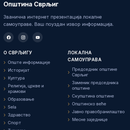
Општина Сврљиг
Званична интернет презентација локалне
самоуправе. Ваш поуздан извор информација.
О СВРЉИГУ
ЛОКАЛНА
САМОУПРАВА
Опште информације
Председник општине
Историјат
Сврљиг
Култура
Заменик председника
Религија, цркве и
општине
храмови
Скупштина општине
Образовање
Општинско веће
Sela
Јавно правобранилаштво
Здравство
Месне заједнице
Спорт