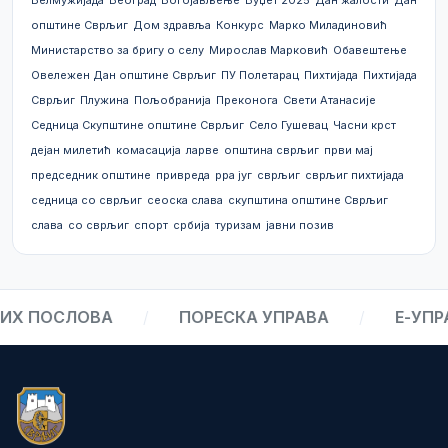
Белмужијада
Београд
Богојављење
Буџет 2025
Дан жалости
Дан
општине Сврљиг
Дом здравља
Конкурс
Марко Миладиновић
Министарство за бригу о селу
Мирослав Марковић
Обавештење
Овележен Дан општине Сврљиг
ПУ Полетарац
Пихтијада
Пихтијада
Сврљиг
Плужина
Пољобранија
Преконога
Свети Атанасије
Седница Скупштине општине Сврљиг
Село Гушевац
Часни крст
дејан милетић
комасација
ларве
општина сврљиг
први мај
председник општине
привреда
рра југ
сврљиг
сврљиг пихтијада
седница со сврљиг
сеоска слава
скупштина општине Сврљиг
слава
со сврљиг
спорт
србија
туризам
јавни позив
Х ПОСЛОВА
/
ПОРЕСКА УПРАВА
/
Е-УПРАВ