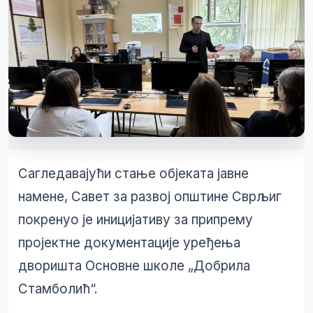
Сагледавајући стање објеката јавне
намене, Савет за развој општине Сврљиг
покренуо је иницијативу за припрему
пројектне документације уређења
дворишта Основне школе „Добрила
Стамболић“.