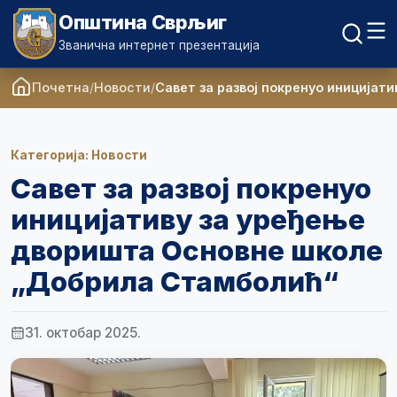
Општина Сврљиг
Званична интернет презентација
Почетна
Новости
Савет за развој покренуо иниција
Категорија: Новости
Савет за развој покренуо
иницијативу за уређење
дворишта Основне школе
„Добрила Стамболић“
31. октобар 2025.