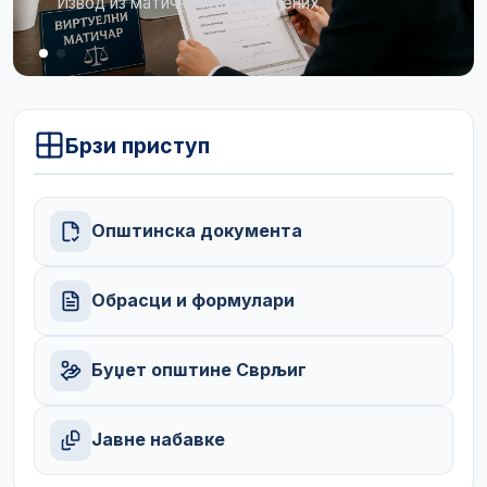
Огласна табла
Брзи приступ
Општинска документа
Обрасци и формулари
Буџет општине Сврљиг
Јавне набавке