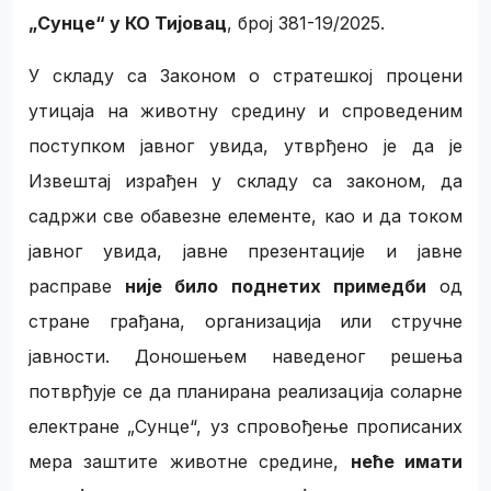
„Сунце“ у КО Тијовац
, број 381-19/2025.
У складу са Законом о стратешкој процени
утицаја на животну средину и спроведеним
поступком јавног увида, утврђено је да је
Извештај израђен у складу са законом, да
садржи све обавезне елементе, као и да током
јавног увида, јавне презентације и јавне
расправе
није било поднетих примедби
од
стране грађана, организација или стручне
јавности. Доношењем наведеног решења
потврђује се да планирана реализација соларне
електране „Сунце“, уз спровођење прописаних
мера заштите животне средине,
неће имати