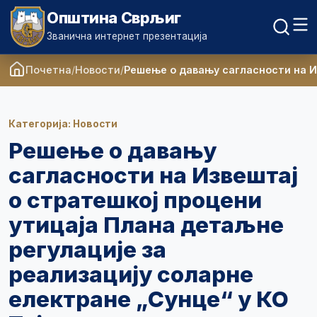
Општина Сврљиг
Званична интернет презентација
Почетна
Новости
Решење о давању сагласности на Из
Категорија: Новости
Решење о давању
сагласности на Извештај
о стратешкој процени
утицаја Плана детаљне
регулације за
реализацију соларне
електране „Сунце“ у КО