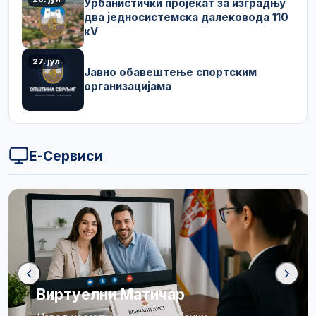
Урбанистички пројекат за изградњу
два једносистемска далековода 110
кV
27. јул
Јавно обавештење спортским
организацијама
Е-Сервиси
Бирачки списак