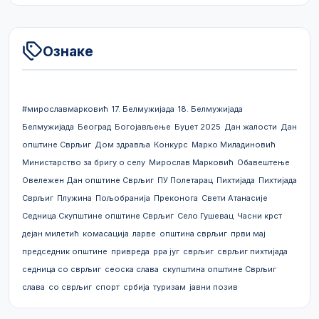
Ознаке
#мирославмарковић
17. Белмужијада
18. Белмужијада
Белмужијада
Београд
Богојављење
Буџет 2025
Дан жалости
Дан
општине Сврљиг
Дом здравља
Конкурс
Марко Миладиновић
Министарство за бригу о селу
Мирослав Марковић
Обавештење
Овележен Дан општине Сврљиг
ПУ Полетарац
Пихтијада
Пихтијада
Сврљиг
Плужина
Пољобранија
Преконога
Свети Атанасије
Седница Скупштине општине Сврљиг
Село Гушевац
Часни крст
дејан милетић
комасација
ларве
општина сврљиг
први мај
председник општине
привреда
рра југ
сврљиг
сврљиг пихтијада
седница со сврљиг
сеоска слава
скупштина општине Сврљиг
слава
со сврљиг
спорт
србија
туризам
јавни позив