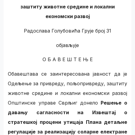
заштиту животне средине и локални
економски развој
Радослава Голубовића Грује број 31
објављује
О Б А В Е Ш Т Е Њ Е
Обавештава се заинтересована јавност да је
Одељење за привреду, пољопривреду, заштиту
животне средине и локални економски развој
Општинске управе Сврљиг донело
Решење о
давању сагласности на Извештај о
стратешкој процени утицаја Плана детаљне
регулације за реализацију соларне електране