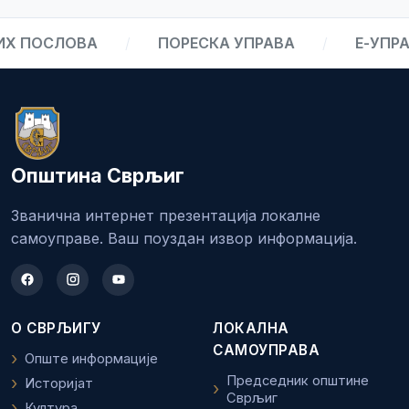
 ПОСЛОВА
/
ПОРЕСКА УПРАВА
/
Е-УПРАВ
Општина Сврљиг
Званична интернет презентација локалне
самоуправе. Ваш поуздан извор информација.
О СВРЉИГУ
ЛОКАЛНА
САМОУПРАВА
Опште информације
Председник општине
Историјат
Сврљиг
Култура