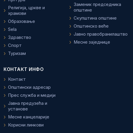
Заменик председника
Религија, цркве и
општине
храмови
Скупштина општине
Образовање
Општинско веће
Sela
Јавно правобранилаштво
Здравство
Месне заједнице
Спорт
Туризам
КОНТАКТ ИНФО
Контакт
Општински адресар
Прес служба и медији
Јавна предузећа и
установе
Месне канцеларије
Корисни линкови