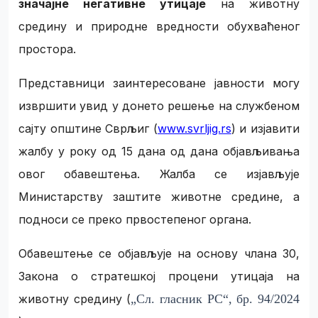
значајне негативне утицаје
на животну
средину и природне вредности обухваћеног
простора.
Представници заинтересоване јавности могу
извршити увид у донето решење на службеном
сајту општине Сврљиг (
www.svrljig.rs
) и изјавити
жалбу у року од 15 дана од дана објављивања
овог обавештења. Жалба се изјављује
Министарству заштите животне средине, а
подноси се преко првостепеног органа.
Обавештење се објављује на основу члана 30,
Закона о
стратешкој
процени утицаја на
животну средину (
„Сл. гласник РС“, бр. 94/2024