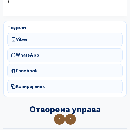
).
Подели
Viber
WhatsApp
Facebook
Копирај линк
Отворена управа