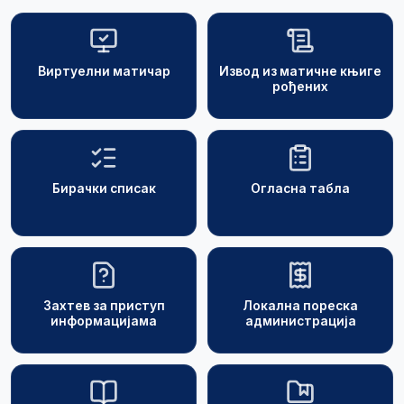
Виртуелни матичар
Извод из матичне књиге
рођених
Бирачки списак
Огласна табла
Захтев за приступ
Локална пореска
информацијама
администрација