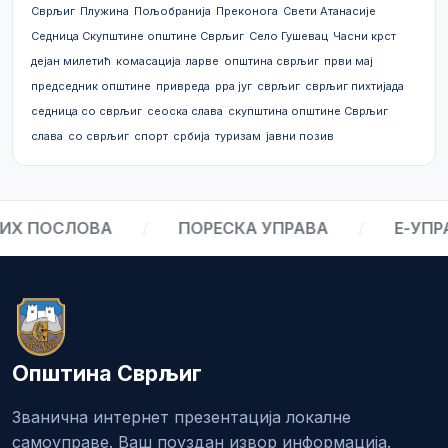
Сврљиг
Плужина
Пољобранија
Преконога
Свети Атанасије
Седница Скупштине општине Сврљиг
Село Гушевац
Часни крст
дејан милетић
комасација
ларве
општина сврљиг
први мај
председник општине
привреда
рра југ
сврљиг
сврљиг пихтијада
седница со сврљиг
сеоска слава
скупштина општине Сврљиг
слава
со сврљиг
спорт
србија
туризам
јавни позив
 ПОСЛОВА
/
ПОРЕСКА УПРАВА
/
Е-УПРАВ
Општина Сврљиг
Званична интернет презентација локалне
самоуправе. Ваш поуздан извор информација.