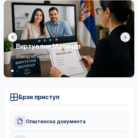
Бирачки списак
Огласна табла
Брзи приступ
Општинска документа