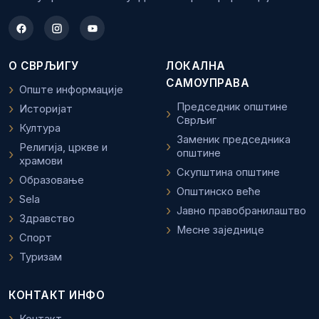
О СВРЉИГУ
ЛОКАЛНА
САМОУПРАВА
Опште информације
Председник општине
Историјат
Сврљиг
Култура
Заменик председника
Религија, цркве и
општине
храмови
Скупштина општине
Образовање
Општинско веће
Sela
Јавно правобранилаштво
Здравство
Месне заједнице
Спорт
Туризам
КОНТАКТ ИНФО