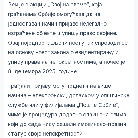
Реч је о акцији „Свој на своме“, која
грађанима Србије омогућава да на
једноставан начин пријаве нелегално
изграђене објекте и упишу право својине.
Овај поједностављени поступак спроводи се
на основу новог закона о евидентирању и
упису права на непокретностима, а почео је
8. децембра 2025. године.
Грађани пријаву могу поднети на више
начина – електронски, доласком у општинске
службе или у филијалама „Поште Србије“,
чиме је процедура додатно олакшана свима
који до сада нису решили имовинско-правни
статус своје непокретности.