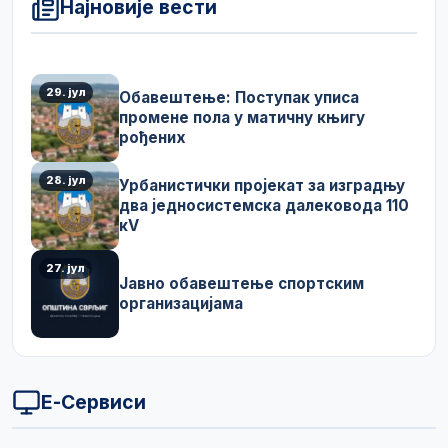
Најновије вести
29. јул
Обавештење: Поступак уписа
промене пола у матичну књигу
рођених
28. јул
Урбанистички пројекат за изградњу
два једносистемска далековода 110
кV
27. јул
Јавно обавештење спортским
организацијама
Е-Сервиси