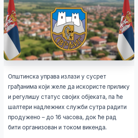
Општинска управа излази у сусрет
грађанима који желе да искористе прилику
и регулишу статус својих објеката, па ће
шалтери надлежних служби сутра радити
продужено – до 16 часова, док ће рад
бити организован и током викенда.