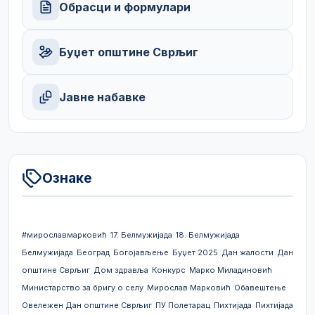
Обрасци и формулари
Буџет општине Сврљиг
Јавне набавке
Ознаке
#мирославмарковић
17. Белмужијада
18. Белмужијада
Белмужијада
Београд
Богојављење
Буџет 2025
Дан жалости
Дан
општине Сврљиг
Дом здравља
Конкурс
Марко Миладиновић
Министарство за бригу о селу
Мирослав Марковић
Обавештење
Овележен Дан општине Сврљиг
ПУ Полетарац
Пихтијада
Пихтијада