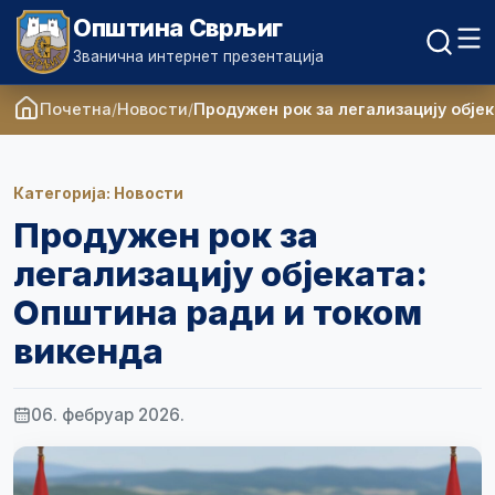
Општина Сврљиг
Званична интернет презентација
Почетна
Новости
Продужен рок за легализацију обје
Категорија: Новости
Продужен рок за
легализацију објеката:
Општина ради и током
викенда
06. фебруар 2026.