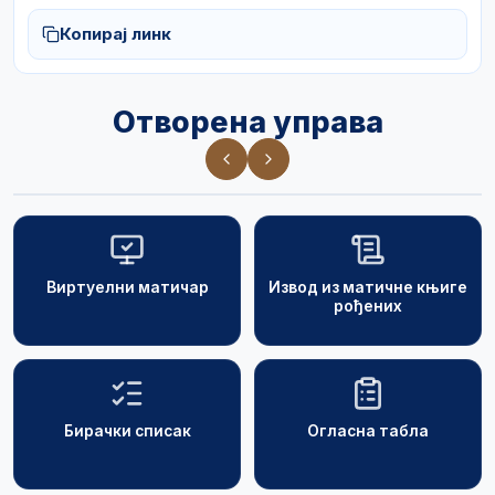
Копирај линк
Отворена управа
Виртуелни матичар
Извод из матичне књиге
рођених
Бирачки списак
Огласна табла