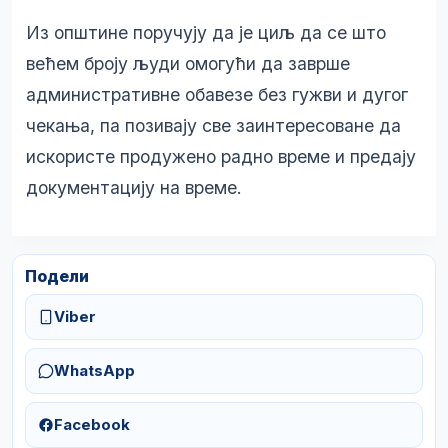
Из општине поручују да је циљ да се што
већем броју људи омогући да заврше
административне обавезе без гужви и дугог
чекања, па позивају све заинтересоване да
искористе продужено радно време и предају
документацију на време.
Подели
Viber
WhatsApp
Facebook