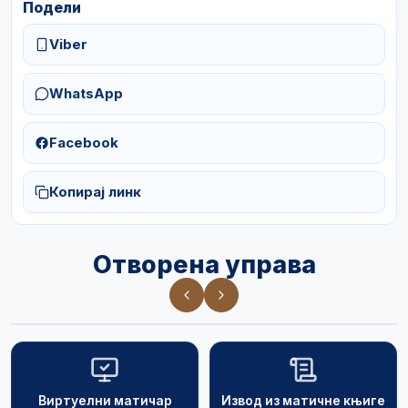
Подели
Viber
WhatsApp
Facebook
Копирај линк
Отворена управа
Виртуелни матичар
Извод из матичне књиге