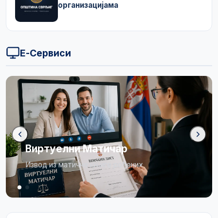
организацијама
Е-Сервиси
Бирачки списак
Огласна табла