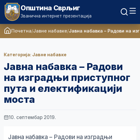
Општина Сврљиг
Званична интернет презентација
Почетна
Јавне набавке
Јавна набавка – Радови на и
Категорија: Јавне набавке
Јавна набавка – Радови
на изградњи приступног
пута и електификацији
моста
10. септембар 2019.
Јавна набавка – Радови на изградњи