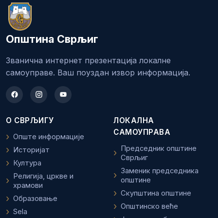
Општина Сврљиг
Званична интернет презентација локалне
самоуправе. Ваш поуздан извор информација.
О СВРЉИГУ
ЛОКАЛНА
САМОУПРАВА
Опште информације
Председник општине
Историјат
Сврљиг
Култура
Заменик председника
Религија, цркве и
општине
храмови
Скупштина општине
Образовање
Општинско веће
Sela