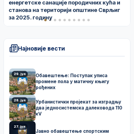
енергетске санације породичних кућа и
станова на територији општине Сврљиг
за 2025. годину
Најновије вести
29. јул
Обавештење: Поступак уписа
промене пола у матичну књигу
рођених
28. јул
Урбанистички пројекат за изградњу
два једносистемска далековода 110
кV
27. јул
Јавно обавештење спортским