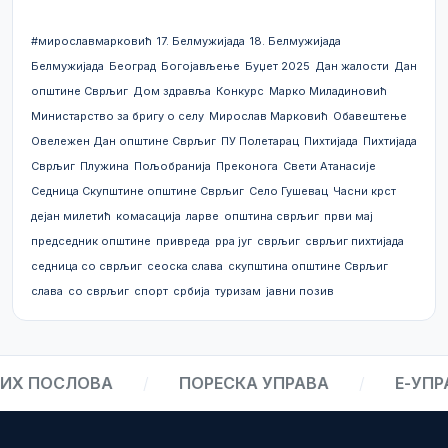
#мирославмарковић
17. Белмужијада
18. Белмужијада
Белмужијада
Београд
Богојављење
Буџет 2025
Дан жалости
Дан
општине Сврљиг
Дом здравља
Конкурс
Марко Миладиновић
Министарство за бригу о селу
Мирослав Марковић
Обавештење
Овележен Дан општине Сврљиг
ПУ Полетарац
Пихтијада
Пихтијада
Сврљиг
Плужина
Пољобранија
Преконога
Свети Атанасије
Седница Скупштине општине Сврљиг
Село Гушевац
Часни крст
дејан милетић
комасација
ларве
општина сврљиг
први мај
председник општине
привреда
рра југ
сврљиг
сврљиг пихтијада
седница со сврљиг
сеоска слава
скупштина општине Сврљиг
слава
со сврљиг
спорт
србија
туризам
јавни позив
Х ПОСЛОВА
/
ПОРЕСКА УПРАВА
/
Е-УПРА