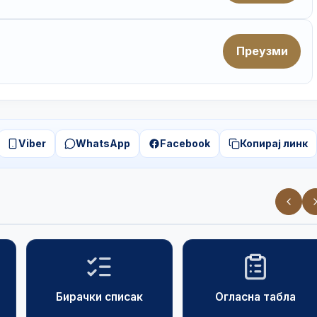
Преузми
Viber
WhatsApp
Facebook
Копирај линк
Бирачки списак
Огласна табла