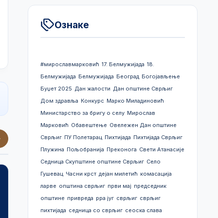
Ознаке
#мирославмарковић
17. Белмужијада
18.
Белмужијада
Белмужијада
Београд
Богојављење
Буџет 2025
Дан жалости
Дан општине Сврљиг
Дом здравља
Конкурс
Марко Миладиновић
Министарство за бригу о селу
Мирослав
Марковић
Обавештење
Овележен Дан општине
Сврљиг
ПУ Полетарац
Пихтијада
Пихтијада Сврљиг
Плужина
Пољобранија
Преконога
Свети Атанасије
Седница Скупштине општине Сврљиг
Село
Гушевац
Часни крст
дејан милетић
комасација
ларве
општина сврљиг
први мај
председник
општине
привреда
рра југ
сврљиг
сврљиг
Јавне расправе
Скупштинске одлук
пихтијада
седница со сврљиг
сеоска слава