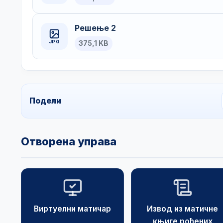
Решење 2
JPG
375,1 KB
Подели
Отворена управа
Виртуелни матичар
Извод из матичне
књиге рођених