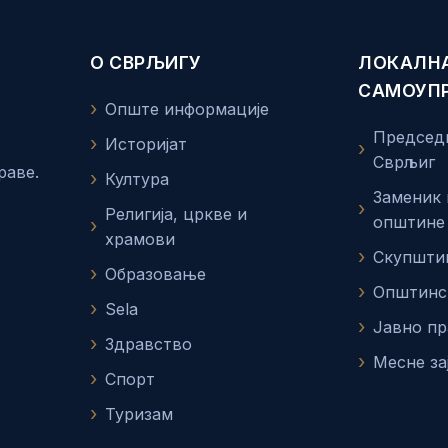
О СВРЉИГУ
ЛОКАЛН
САМОУП
Опште информације
Председ
Историјат
Сврљиг
раве.
Култура
Заменик
Религија, цркве и
општине
храмови
Скупшти
Образовање
Општинс
Sela
Јавно п
Здравство
Месне за
Спорт
Туризам