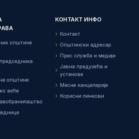
А
КОНТАКТ ИНФО
РАВА
Контакт
ник општине
Општински адресар
Прес служба и медији
 председника
Јавна предузећа и
установе
на општине
Месне канцеларије
ко веће
Корисни линкови
равобранилаштво
једнице