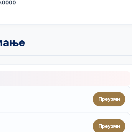
000
мање
Преузми
Преузми