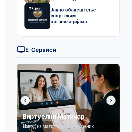
27. јул
Јавно обавештење
спортским
организацијама
Е-Сервиси
Бирачки списак
Огласна табла