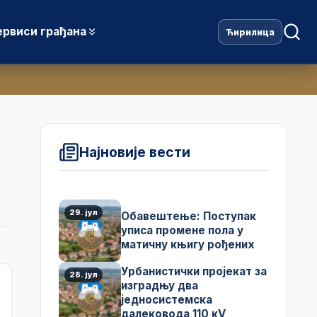
ервиси грађана
Ћирилица
Најновије вести
29. јул
Обавештење: Поступак
уписа промене пола у
матичну књигу рођених
Урбанистички пројекат за
28. јул
изградњу два
једносистемска
далековода 110 кV