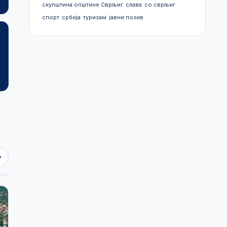
скупштина општине Сврљиг
слава
со сврљиг
спорт
србија
туризам
јавни позив
Просторни план
План генералне
општине Сврљиг
регулације
2024