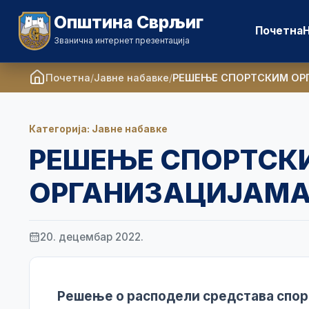
Општина Сврљиг
Почетна
Званична интернет презентација
Почетна
Јавне набавке
РЕШЕЊЕ СПОРТСКИМ ОРГ
Категорија: Јавне набавке
РЕШЕЊЕ СПОРТСК
ОРГАНИЗАЦИЈАМА 
20. децембар 2022.
Решење о расподели средстава спо