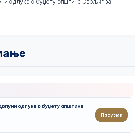
уни одлуке о буџету општине Сврљиг за
мање
 допуни одлуке о буџету општине
Преузми