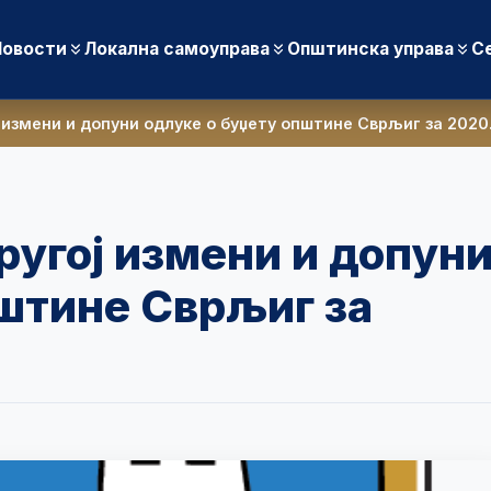
Новости
Локална самоуправа
Општинска управа
С
 измени и допуни одлуке о буџету општине Сврљиг за 2020
ругој измени и допун
пштине Сврљиг за