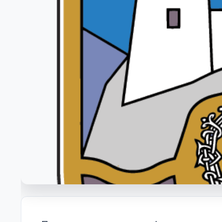
Бирачки спи
Огласна табла