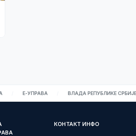
27. јул 2026.
Јавно обавештење спортским
организацијама
Е-УПРАВА
/
ВЛАДА РЕПУБЛИКЕ СРБИЈЕ
/
А
КОНТАКТ ИНФО
РАВА