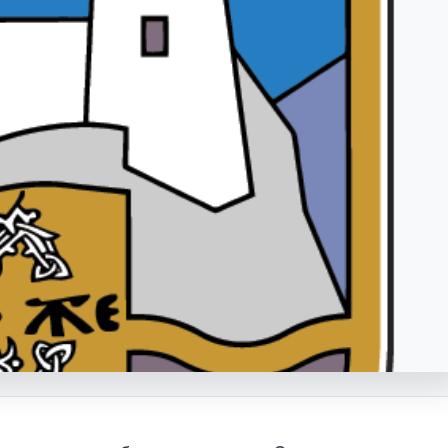
сак
Виртуелни Матичар
Извод из матичне књиге рође