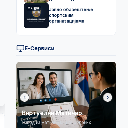
27. јул
Јавно обавештење
спортским
организацијама
Е-Сервиси
Бирачки списак
них
Огласна табла