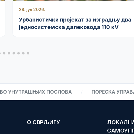
28. јул 2026.
Урбанистички пројекат за изградњу два
једносистемска далековода 110 кV
НУТРАШЊИХ ПОСЛОВА
/
ПОРЕСКА УПРАВА
/
О СВРЉИГУ
ЛОКАЛН
САМОУП