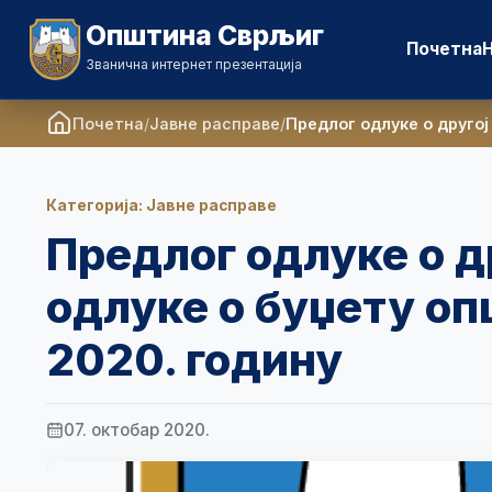
Општина Сврљиг
Почетна
Званична интернет презентација
Почетна
Јавне расправе
Предлог одлуке о другој
Категорија: Јавне расправе
Предлог одлуке о д
одлуке о буџету о
2020. годину
07. октобар 2020.