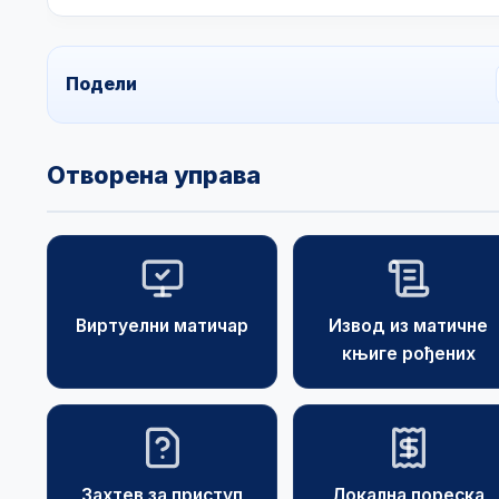
Подели
Отворена управа
Виртуелни матичар
Извод из матичне
књиге рођених
Захтев за приступ
Локална пореска