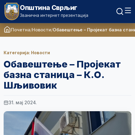
Општина Сврљиг
Званична интернет презентација
Почетна
Новости
Обавештење – Пројекат базна стан
Категорија: Новости
Обавештење – Пројекат
базна станица – К.О.
Шљивовик
31. мај 2024.