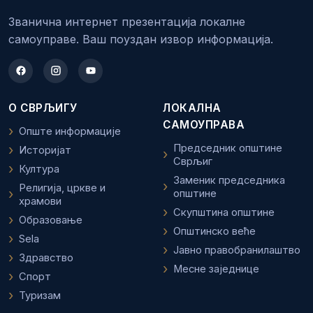
Званична интернет презентација локалне
самоуправе. Ваш поуздан извор информација.
О СВРЉИГУ
ЛОКАЛНА
САМОУПРАВА
Опште информације
Председник општине
Историјат
Сврљиг
Култура
Заменик председника
Религија, цркве и
општине
храмови
Скупштина општине
Образовање
Општинско веће
Sela
Јавно правобранилаштво
Здравство
Месне заједнице
Спорт
Туризам