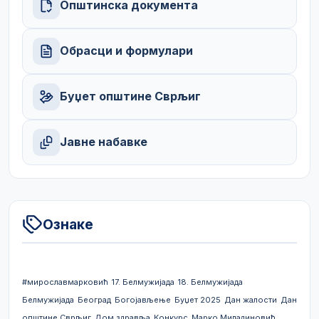
Општинска документа
Обрасци и формулари
Буџет општине Сврљиг
Јавне набавке
Ознаке
#мирославмарковић
17. Белмужијада
18. Белмужијада
Белмужијада
Београд
Богојављење
Буџет 2025
Дан жалости
Дан
општине Сврљиг
Дом здравља
Конкурс
Марко Миладиновић