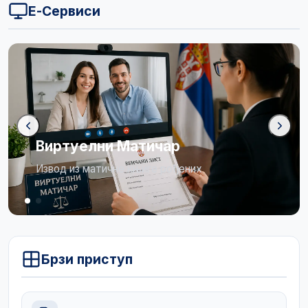
Е-Сервиси
Бирачки списак
Огласна табла
Брзи приступ