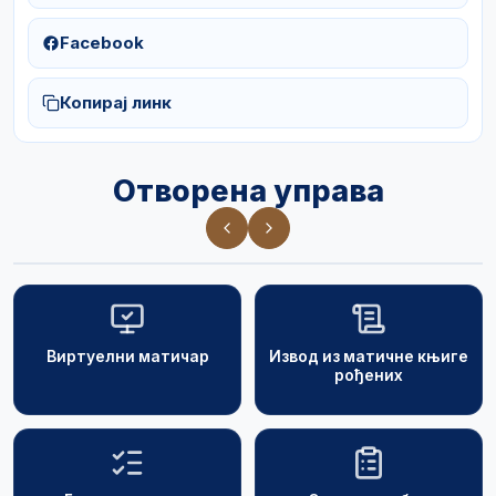
Facebook
Копирај линк
Отворена управа
Виртуелни матичар
Извод из матичне књиге
рођених