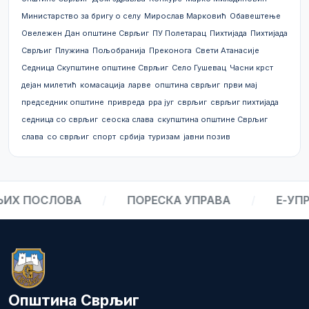
Министарство за бригу о селу
Мирослав Марковић
Обавештење
Овележен Дан општине Сврљиг
ПУ Полетарац
Пихтијада
Пихтијада
Сврљиг
Плужина
Пољобранија
Преконога
Свети Атанасије
Седница Скупштине општине Сврљиг
Село Гушевац
Часни крст
дејан милетић
комасација
ларве
општина сврљиг
први мај
председник општине
привреда
рра југ
сврљиг
сврљиг пихтијада
седница со сврљиг
сеоска слава
скупштина општине Сврљиг
слава
со сврљиг
спорт
србија
туризам
јавни позив
Х ПОСЛОВА
/
ПОРЕСКА УПРАВА
/
Е-УПРА
Општина Сврљиг