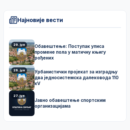
Најновије вести
29. јул
Обавештење: Поступак уписа
промене пола у матичну књигу
рођених
28. јул
Урбанистички пројекат за изградњу
два једносистемска далековода 110
кV
27. јул
Јавно обавештење спортским
организацијама