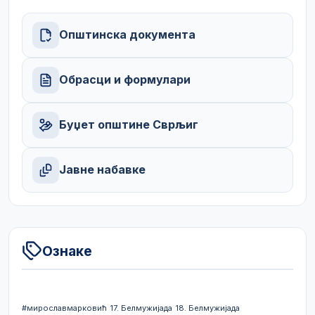
Општинска документа
Обрасци и формулари
Буџет општине Сврљиг
Јавне набавке
Ознаке
#мирославмарковић
17. Белмужијада
18. Белмужијада