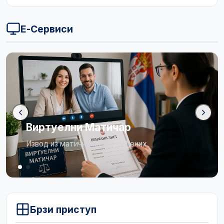
Е-Сервиси
Бирачки списак
Огласна табла
Брзи приступ