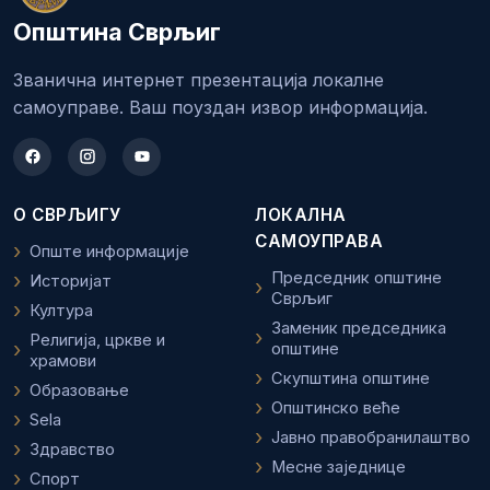
Општина Сврљиг
Званична интернет презентација локалне
самоуправе. Ваш поуздан извор информација.
О СВРЉИГУ
ЛОКАЛНА
САМОУПРАВА
Опште информације
Председник општине
Историјат
Сврљиг
Култура
Заменик председника
Религија, цркве и
општине
храмови
Скупштина општине
Образовање
Општинско веће
Sela
Јавно правобранилаштво
Здравство
Месне заједнице
Спорт