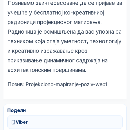
Позивамо заинтересоване да се пријаве за
учешће у бесплатној ко-креативниој
радионици пројекционог мапирања.
Радионица је осмишљена да вас упозна са
техником која спаја уметност, технологију
и креативно изражавање кроз
приказивање динамичног садржаја на
архитектонским површинама.
Позив:
Projekciono-mapiranje-poziv-web1
Подели
Viber