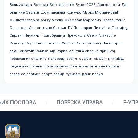
Белмужијада
Београд
Богојављење
Буџет 2025
Дан жалости
Дан
општине Сврљиг
Дом здравља
Конкурс
Марко Миладиновић
Министарство за бригу о селу
Мирослав Марковић
Обавештење
Овележен Дан општине Сврљиг
ПУ Полетарац
Пихтијада
Пихтијада
Сврљиг
Плужина
Пољобранија
Преконога
Свети Атанасије
Седница Скупштине општине Сврљиг
Село Гушевац
Часни крст
дејан милетић
комасација
ларве
општина сврљиг
први мај
председник општине
привреда
рра југ
сврљиг
сврљиг пихтијада
седница со сврљиг
сеоска слава
скупштина општине Сврљиг
слава
со сврљиг
спорт
србија
туризам
јавни позив
Х ПОСЛОВА
/
ПОРЕСКА УПРАВА
/
Е-УПРА