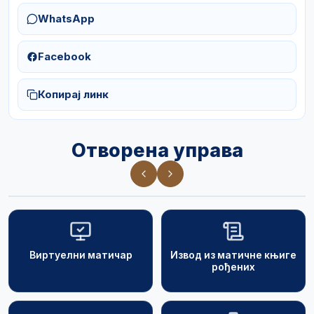
WhatsApp
Facebook
Копирај линк
Отворена управа
Виртуелни матичар
Извод из матичне књиге
рођених