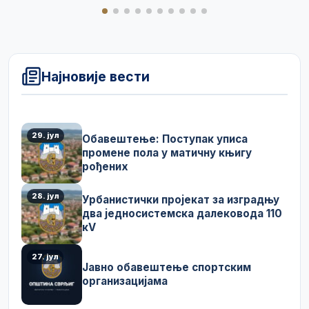
Најновије вести
29. јул
Обавештење: Поступак уписа
промене пола у матичну књигу
рођених
28. јул
Урбанистички пројекат за изградњу
два једносистемска далековода 110
кV
27. јул
Јавно обавештење спортским
организацијама