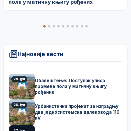
пола у матичну књигу рођених
Најновије вести
29. јул
Обавештење: Поступак уписа
промене пола у матичну књигу
рођених
28. јул
Урбанистички пројекат за изградњу
два једносистемска далековода 110
кV
27. јул