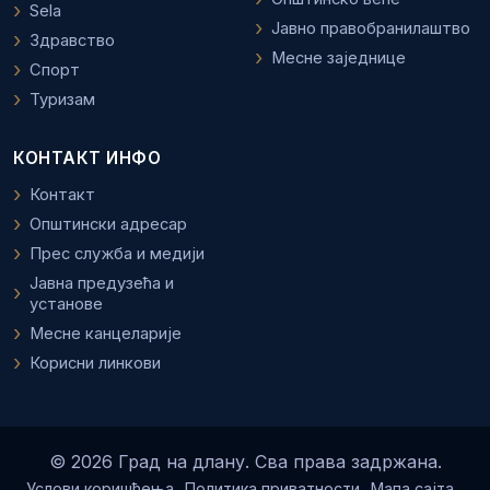
Sela
Јавно правобранилаштво
Здравство
Месне заједнице
Спорт
Туризам
КОНТАКТ ИНФО
Контакт
Општински адресар
Прес служба и медији
Јавна предузећа и
установе
Месне канцеларије
Корисни линкови
© 2026 Град на длану. Сва права задржана.
Услови коришћења
Политика приватности
Мапа сајта