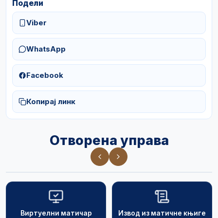
Подели
Viber
WhatsApp
Facebook
Копирај линк
Отворена управа
Виртуелни матичар
Извод из матичне књиге