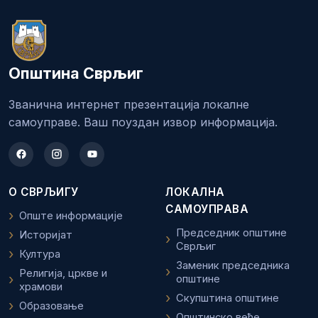
Општина Сврљиг
Званична интернет презентација локалне
самоуправе. Ваш поуздан извор информација.
О СВРЉИГУ
ЛОКАЛНА
САМОУПРАВА
Опште информације
Председник општине
Историјат
Сврљиг
Култура
Заменик председника
Религија, цркве и
општине
храмови
Скупштина општине
Образовање
Општинско веће