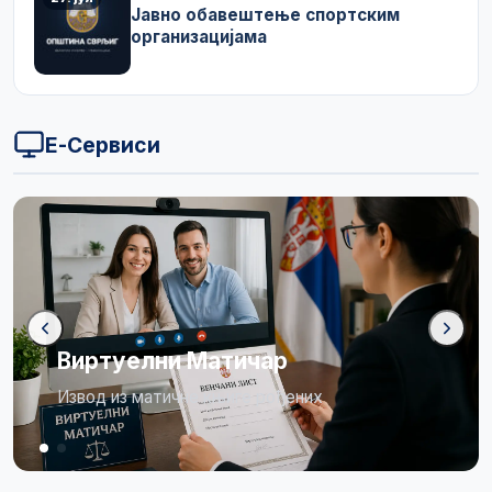
Јавно обавештење спортским
организацијама
Е-Сервиси
Бирачки списак
Огласна табла