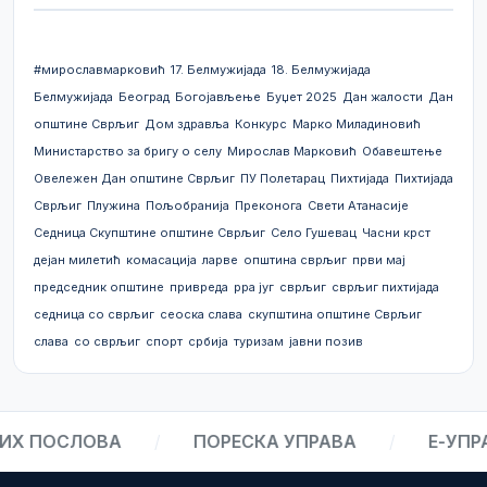
#мирославмарковић
17. Белмужијада
18. Белмужијада
Белмужијада
Београд
Богојављење
Буџет 2025
Дан жалости
Дан
општине Сврљиг
Дом здравља
Конкурс
Марко Миладиновић
Министарство за бригу о селу
Мирослав Марковић
Обавештење
Овележен Дан општине Сврљиг
ПУ Полетарац
Пихтијада
Пихтијада
Сврљиг
Плужина
Пољобранија
Преконога
Свети Атанасије
Седница Скупштине општине Сврљиг
Село Гушевац
Часни крст
дејан милетић
комасација
ларве
општина сврљиг
први мај
председник општине
привреда
рра југ
сврљиг
сврљиг пихтијада
седница со сврљиг
сеоска слава
скупштина општине Сврљиг
слава
со сврљиг
спорт
србија
туризам
јавни позив
Х ПОСЛОВА
/
ПОРЕСКА УПРАВА
/
Е-УПРАВ